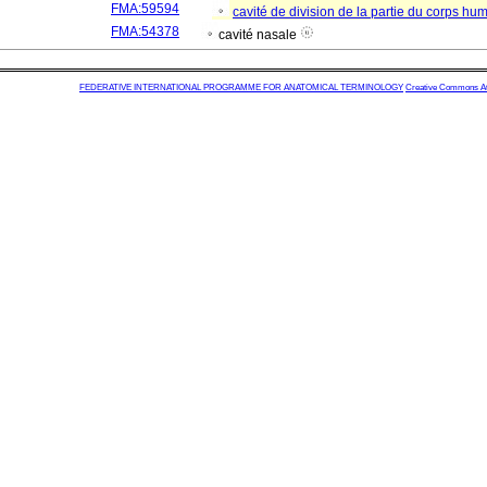
FMA:59594
cavité de division de la partie du corps hu
FMA:54378
cavité nasale
FEDERATIVE INTERNATIONAL PROGRAMME FOR ANATOMICAL TERMINOLOGY
Creative Commons Attr