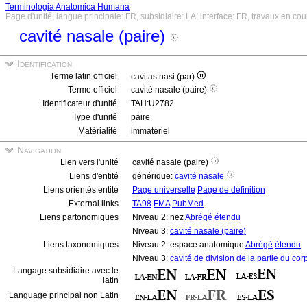
Terminologia Anatomica Humana
Page d'unité, langue principale: FR, subsidiaire: LA, interface: FR, travaux en cou
cavité nasale (paire)
Identification
Terme latin officiel
cavitas nasi (par)
Terme officiel
cavité nasale (paire)
Identificateur d'unité
TAH:U2782
Type d'unité
paire
Matérialité
immatériel
Navigation
Lien vers l'unité
cavité nasale (paire)
Liens d'entité
générique:
cavité nasale
Liens orientés entité
Page universelle
Page de définition
External links
TA98
FMA
PubMed
Liens partonomiques
Niveau 2: nez
Abrégé
étendu
Niveau 3:
cavité nasale (paire)
Liens taxonomiques
Niveau 2: espace anatomique
Abrégé
étendu
Niveau 3:
cavité de division de la partie du co
Langage subsidiaire avec le
latin
Language principal non Latin