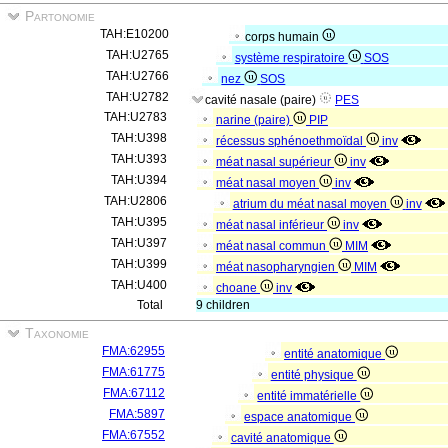
Partonomie
TAH:E10200
corps humain
TAH:U2765
système respiratoire
SOS
TAH:U2766
nez
SOS
TAH:U2782
cavité nasale (paire)
PES
TAH:U2783
narine (paire)
PIP
TAH:U398
récessus sphénoethmoïdal
inv
TAH:U393
méat nasal supérieur
inv
TAH:U394
méat nasal moyen
inv
TAH:U2806
atrium du méat nasal moyen
inv
TAH:U395
méat nasal inférieur
inv
TAH:U397
méat nasal commun
MIM
TAH:U399
méat nasopharyngien
MIM
TAH:U400
choane
inv
Total
9 children
Taxonomie
FMA:62955
entité anatomique
FMA:61775
entité physique
FMA:67112
entité immatérielle
FMA:5897
espace anatomique
FMA:67552
cavité anatomique