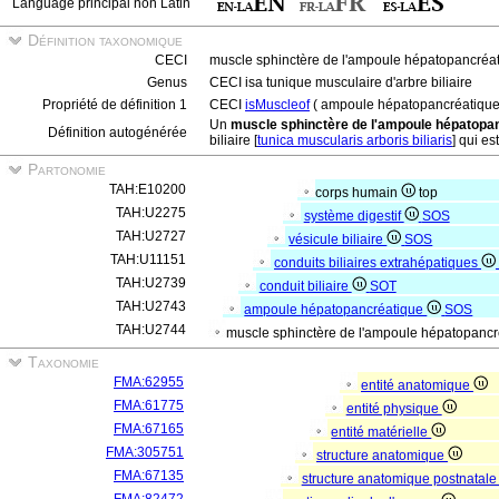
Language principal non Latin
Définition taxonomique
CECI
muscle sphinctère de l'ampoule hépatopancréa
Genus
CECI isa tunique musculaire d'arbre biliaire
Propriété de définition 1
CECI
isMuscleof
( ampoule hépatopancréatique, 
Un
muscle sphinctère de l'ampoule hépatopa
Définition autogénérée
biliaire [
tunica muscularis arboris biliaris
] qui es
Partonomie
TAH:E10200
corps humain
top
TAH:U2275
système digestif
SOS
TAH:U2727
vésicule biliaire
SOS
TAH:U11151
conduits biliaires extrahépatiques
TAH:U2739
conduit biliaire
SOT
TAH:U2743
ampoule hépatopancréatique
SOS
TAH:U2744
muscle sphinctère de l'ampoule hépatopanc
Taxonomie
FMA:62955
entité anatomique
FMA:61775
entité physique
FMA:67165
entité matérielle
FMA:305751
structure anatomique
FMA:67135
structure anatomique postnatal