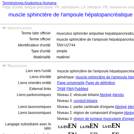
Terminologia Anatomica Humana
Page d'unité, langue principale: FR, subsidiaire: LA, interface: FR, travaux en cou
muscle sphinctère de l'ampoule hépatopancréatique
Identification
Terme latin officiel
musculus sphincter ampullae hepatopancreati
Terme officiel
muscle sphinctère de l'ampoule hépatopancréa
Identificateur d'unité
TAH:U2744
Type d'unité
simple
Matérialité
matériel
Navigation
Lien vers l'unité
muscle sphinctère de l'ampoule hépatopancré
Liens d'entité
générique:
muscle sphinctère de l'ampoule hé
Liens orientés entité
Page universelle
Page de définition
External links
TA98
FMA
PubMed
Liens partonomiques
Niveau 2: vésicule biliaire
Abrégé
étendu
Niveau 3:
conduit biliaire
Liens taxonomiques
Niveau 1: partie cardinale d'organe
Abrégé
éte
Liens taxonomiques
Niveau 2: région de composant d'organe
Abrég
Niveau 3:
région de tunique musculaire d'orga
Langage subsidiaire avec le
latin