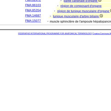
FMA:82472
partie cardinale d'organe
FMA:86103
région de composant d'organe
FMA:85354
région de tunique musculaire d'organe
FMA:14687
tunique musculaire d'arbre biliaire
FMA:15077
muscle sphinctère de l'ampoule hépatopancr
FEDERATIVE INTERNATIONAL PROGRAMME FOR ANATOMICAL TERMINOLOGY
Creative Commons Attr