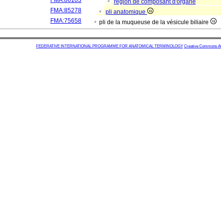
FMA:86103
région de composant d'organe
FMA:85278
pli anatomique
FMA:75658
pli de la muqueuse de la vésicule biliaire
FEDERATIVE INTERNATIONAL PROGRAMME FOR ANATOMICAL TERMINOLOGY
Creative Commons Attr