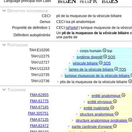
Language principal non Latin
Définition taxonomique
CECI
pli de la muqueuse de la vésicule biliaire
Genus
CECI isa pli anatomique
Propriété de définition 1
CECI
isPartof
( tunique muqueuse de la vésicule 
Un
pli de la muqueuse de la vésicule biliaire
e
Définition autogénérée
une partie de
Partonomie
TAH:E10200
corps humain
top
TAH:U2275
système digestif
SOS
TAH:U2727
vésicule biliaire
SOS
TAH:U11153
lames de la vésicule biliaire
TOS
TAH:U2735
tunique muqueuse de la vésicule biliaire
TAH:U2736
plis de la muqueuse de la vésicule biliaire
Taxonomie
FMA:62955
entité anatomique
FMA:61775
entité physique
FMA:67165
entité matérielle
FMA:305751
structure anatomique
FMA:67135
structure anatomique postnatale
FMA:82472
partie cardinale d'organe