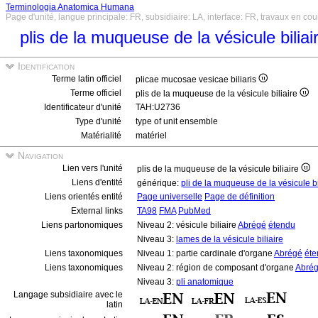
Terminologia Anatomica Humana
Page d'unité, langue principale: FR, subsidiaire: LA, interface: FR, travaux en cou
plis de la muqueuse de la vésicule bilia
Identification
Terme latin officiel
plicae mucosae vesicae biliaris
Terme officiel
plis de la muqueuse de la vésicule biliaire
Identificateur d'unité
TAH:U2736
Type d'unité
type of unit ensemble
Matérialité
matériel
Navigation
Lien vers l'unité
plis de la muqueuse de la vésicule biliaire
Liens d'entité
générique:
pli de la muqueuse de la vésicule bi
Liens orientés entité
Page universelle
Page de définition
External links
TA98
FMA
PubMed
Liens partonomiques
Niveau 2: vésicule biliaire
Abrégé
étendu
Niveau 3:
lames de la vésicule biliaire
Liens taxonomiques
Niveau 1: partie cardinale d'organe
Abrégé
éte
Liens taxonomiques
Niveau 2: région de composant d'organe
Abré
Niveau 3:
pli anatomique
Langage subsidiaire avec le
latin