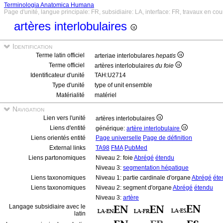
Terminologia Anatomica Humana
Page d'unité, langue principale: FR, subsidiaire: LA, interface: FR, travaux en cou
artères interlobulaires
Identification
Terme latin officiel
arteriae interlobulares
hepatis
Terme officiel
artères interlobulaires
du foie
Identificateur d'unité
TAH:U2714
Type d'unité
type of unit ensemble
Matérialité
matériel
Navigation
Lien vers l'unité
artères interlobulaires
Liens d'entité
générique:
artère interlobulaire
Liens orientés entité
Page universelle
Page de définition
External links
TA98
FMA
PubMed
Liens partonomiques
Niveau 2: foie
Abrégé
étendu
Niveau 3:
segmentation hépatique
Liens taxonomiques
Niveau 1: partie cardinale d'organe
Abrégé
éte
Liens taxonomiques
Niveau 2: segment d'organe
Abrégé
étendu
Niveau 3:
artère
Langage subsidiaire avec le
latin