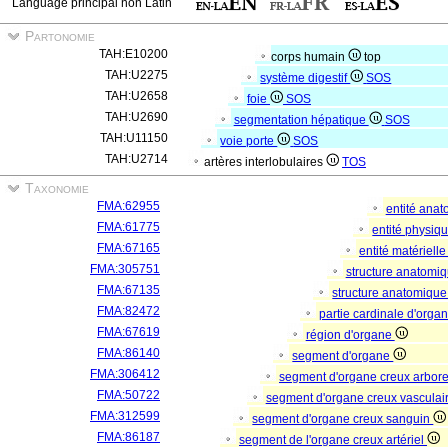
Language principal non Latin
Partonomie
TAH:E10200
corps humain
top
TAH:U2275
système digestif
SOS
TAH:U2658
foie
SOS
TAH:U2690
segmentation hépatique
SOS
TAH:U11150
voie porte
SOS
TAH:U2714
artères interlobulaires
TOS
Taxonomie
FMA:62955
entité ana
FMA:61775
entité physiq
FMA:67165
entité matériell
FMA:305751
structure anatomi
FMA:67135
structure anatomique
FMA:82472
partie cardinale d'orga
FMA:67619
région d'organe
FMA:86140
segment d'organe
FMA:306412
segment d'organe creux arbor
FMA:50722
segment d'organe creux vasculai
FMA:312599
segment d'organe creux sanguin
FMA:86187
segment de l'organe creux artériel