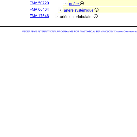
FMA:50720
artère
FMA:66464
artère systémique
FMA:17546
artère interlobulaire
FEDERATIVE INTERNATIONAL PROGRAMME FOR ANATOMICAL TERMINOLOGY
Creative Commons Attr