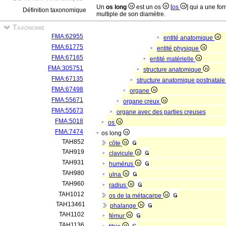
Un
os long
est un os
[
os
] qui a une fo
Définition taxonomique
multiple de son diamètre.
Taxonomie
FMA:62955
entité anatomique
FMA:61775
entité physique
FMA:67165
entité matérielle
FMA:305751
structure anatomique
FMA:67135
structure anatomique postnatal
FMA:67498
organe
FMA:55671
organe creux
FMA:55673
organe avec des parties creuses
FMA:5018
os
FMA:7474
os long
TAH852
côte
TAH919
clavicule
TAH931
humérus
TAH980
ulna
TAH960
radius
TAH1012
os de la métacarpe
TAH13461
phalange
TAH1102
fémur
TAH1136