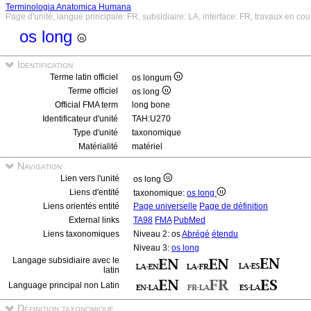
Terminologia Anatomica Humana
Page d'unité, langue principale: FR, subsidiaire: LA, interface: FR, travaux en cou
os long
Identification
Terme latin officiel
os longum
Terme officiel
os long
Official FMA term
long bone
Identificateur d'unité
TAH:U270
Type d'unité
taxonomique
Matérialité
matériel
Navigation
Lien vers l'unité
os long
Liens d'entité
taxonomique:
os long
Liens orientés entité
Page universelle
Page de définition
External links
TA98
FMA
PubMed
Liens taxonomiques
Niveau 2: os
Abrégé
étendu
Niveau 3:
os long
Langage subsidiaire avec le
latin
Language principal non Latin
Définition taxonomique