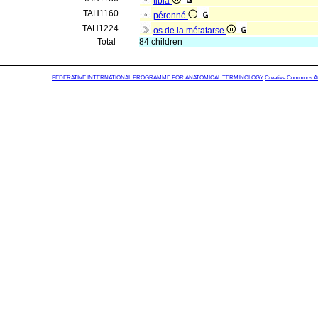
tibia
TAH1160
péronné
TAH1224
os de la métatarse
Total
84 children
FEDERATIVE INTERNATIONAL PROGRAMME FOR ANATOMICAL TERMINOLOGY
Creative Commons Attr