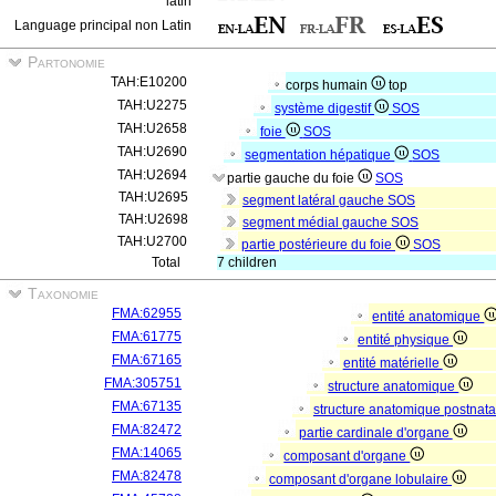
latin
Language principal non Latin
Partonomie
TAH:E10200
corps humain
top
TAH:U2275
système digestif
SOS
TAH:U2658
foie
SOS
TAH:U2690
segmentation hépatique
SOS
TAH:U2694
partie gauche du foie
SOS
TAH:U2695
segment latéral gauche
SOS
TAH:U2698
segment médial gauche
SOS
TAH:U2700
partie postérieure du foie
SOS
Total
7 children
Taxonomie
FMA:62955
entité anatomique
FMA:61775
entité physique
FMA:67165
entité matérielle
FMA:305751
structure anatomique
FMA:67135
structure anatomique postnat
FMA:82472
partie cardinale d'organe
FMA:14065
composant d'organe
FMA:82478
composant d'organe lobulaire