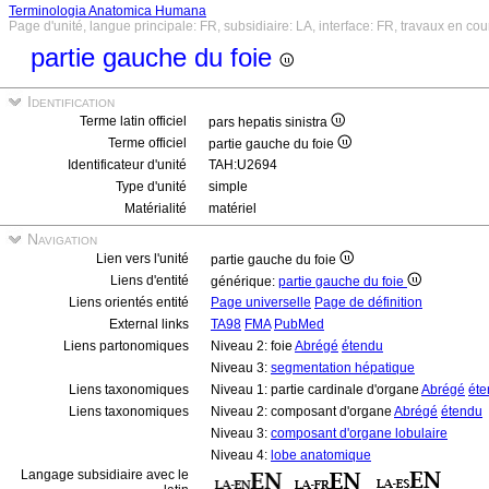
Terminologia Anatomica Humana
Page d'unité, langue principale: FR, subsidiaire: LA, interface: FR, travaux en cou
partie gauche du foie
Identification
Terme latin officiel
pars hepatis sinistra
Terme officiel
partie gauche du foie
Identificateur d'unité
TAH:U2694
Type d'unité
simple
Matérialité
matériel
Navigation
Lien vers l'unité
partie gauche du foie
Liens d'entité
générique:
partie gauche du foie
Liens orientés entité
Page universelle
Page de définition
External links
TA98
FMA
PubMed
Liens partonomiques
Niveau 2: foie
Abrégé
étendu
Niveau 3:
segmentation hépatique
Liens taxonomiques
Niveau 1: partie cardinale d'organe
Abrégé
éte
Liens taxonomiques
Niveau 2: composant d'organe
Abrégé
étendu
Niveau 3:
composant d'organe lobulaire
Niveau 4:
lobe anatomique
Langage subsidiaire avec le