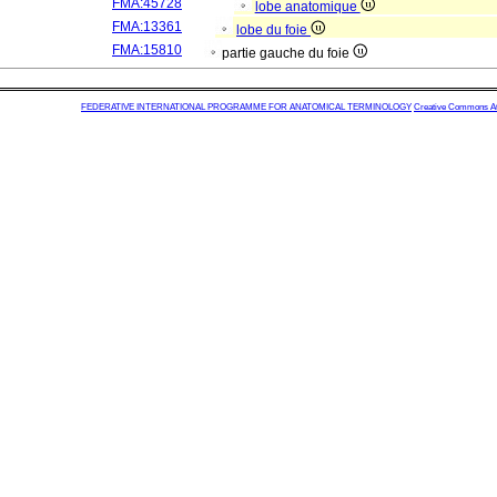
FMA:45728
lobe anatomique
FMA:13361
lobe du foie
FMA:15810
partie gauche du foie
FEDERATIVE INTERNATIONAL PROGRAMME FOR ANATOMICAL TERMINOLOGY
Creative Commons Attr