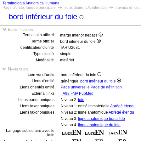
Terminologia Anatomica Humana
Page d'unité, langue principale: FR, subsidiaire: LA, interface: FR, travaux en cou
bord inférieur du foie
Identification
Terme latin officiel
margo inferior hepatis
Terme officiel
bord inférieur du foie
Identificateur d'unité
TAH:U2681
Type d'unité
simple
Matérialité
matériel
Navigation
Lien vers l'unité
bord inférieur du foie
Liens d'entité
générique:
bord inférieur du foie
Liens orientés entité
Page universelle
Page de définition
External links
TA98
FMA
PubMed
Liens partonomiques
Niveau 2:
foie
Liens taxonomiques
Niveau 1: entité immatérielle
Abrégé
étendu
Liens taxonomiques
Niveau 2: ligne anatomique
Abrégé
étendu
Niveau 3:
ligne anatomique bona fide
Niveau 4:
ligne anatomique du foie
Langage subsidiaire avec le
latin