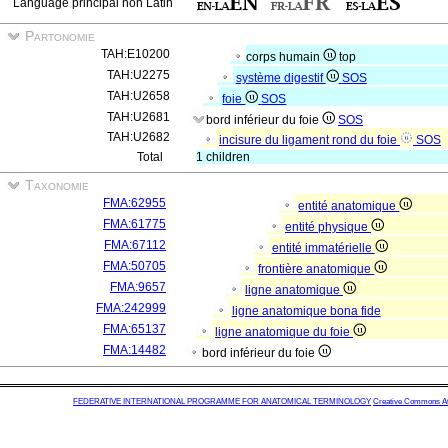
Language principal non Latin
Partonomie
TAH:E10200
corps humain
top
TAH:U2275
système digestif
SOS
TAH:U2658
foie
SOS
TAH:U2681
bord inférieur du foie
SOS
TAH:U2682
incisure du ligament rond du foie
SOS
Total
1 children
Taxonomie
FMA:62955
entité anatomique
FMA:61775
entité physique
FMA:67112
entité immatérielle
FMA:50705
frontière anatomique
FMA:9657
ligne anatomique
FMA:242999
ligne anatomique bona fide
FMA:65137
ligne anatomique du foie
FMA:14482
bord inférieur du foie
FEDERATIVE INTERNATIONAL PROGRAMME FOR ANATOMICAL TERMINOLOGY
Creative Commons Attr