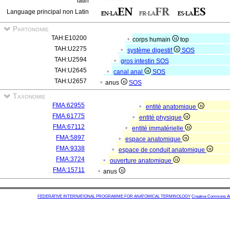
latin
Language principal non Latin
Partonomie
TAH:E10200
corps humain
top
TAH:U2275
système digestif
SOS
TAH:U2594
gros intestin
SOS
TAH:U2645
canal anal
SOS
TAH:U2657
anus
SOS
Taxonomie
FMA:62955
entité anatomique
FMA:61775
entité physique
FMA:67112
entité immatérielle
FMA:5897
espace anatomique
FMA:9338
espace de conduit anatomique
FMA:3724
ouverture anatomique
FMA:15711
anus
FEDERATIVE INTERNATIONAL PROGRAMME FOR ANATOMICAL TERMINOLOGY
Creative Commons Attr