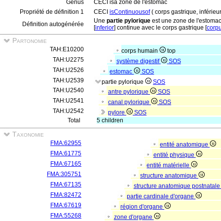
Genus
CECI isa zone de l'estomac
Propriété de définition 1
CECI
isContinuousof
( corps gastrique, inférieur
Une
partie pylorique
est une zone de l'estomac
Définition autogénérée
[
inferior
] continue avec le corps gastrique [
corp
Partonomie
TAH:E10200
corps humain
top
TAH:U2275
système digestif
SOS
TAH:U2526
estomac
SOS
TAH:U2539
partie pylorique
SOS
TAH:U2540
antre pylorique
SOS
TAH:U2541
canal pylorique
SOS
TAH:U2542
pylore
SOS
Total
5 children
Taxonomie
FMA:62955
entité anatomique
FMA:61775
entité physique
FMA:67165
entité matérielle
FMA:305751
structure anatomique
FMA:67135
structure anatomique postnatal
FMA:82472
partie cardinale d'organe
FMA:67619
région d'organe
FMA:55268
zone d'organe