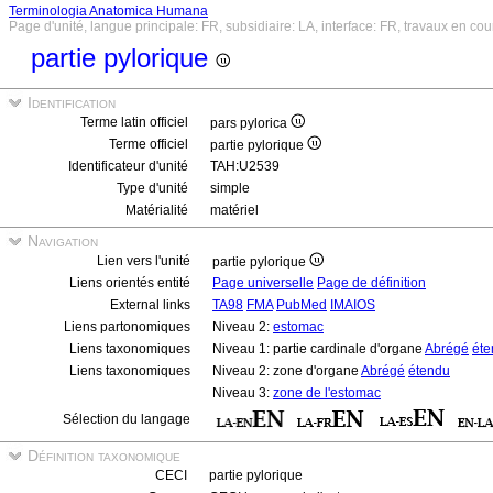
Terminologia Anatomica Humana
Page d'unité, langue principale: FR, subsidiaire: LA, interface: FR, travaux en cou
partie pylorique
Identification
Terme latin officiel
pars pylorica
Terme officiel
partie pylorique
Identificateur d'unité
TAH:U2539
Type d'unité
simple
Matérialité
matériel
Navigation
Lien vers l'unité
partie pylorique
Liens orientés entité
Page universelle
Page de définition
External links
TA98
FMA
PubMed
IMAIOS
Liens partonomiques
Niveau 2:
estomac
Liens taxonomiques
Niveau 1: partie cardinale d'organe
Abrégé
éte
Liens taxonomiques
Niveau 2: zone d'organe
Abrégé
étendu
Niveau 3:
zone de l'estomac
Sélection du langage
Définition taxonomique
CECI
partie pylorique