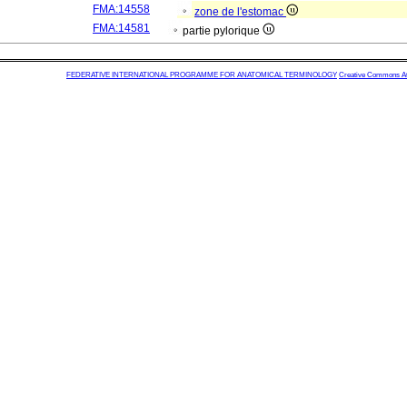
FMA:14558
zone de l'estomac
FMA:14581
partie pylorique
FEDERATIVE INTERNATIONAL PROGRAMME FOR ANATOMICAL TERMINOLOGY
Creative Commons Attr