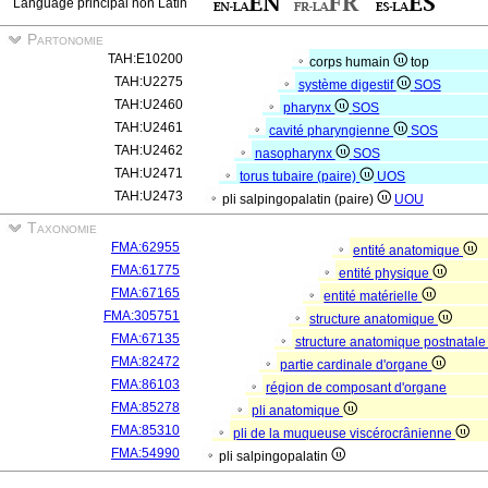
Language principal non Latin
Partonomie
TAH:E10200
corps humain
top
TAH:U2275
système digestif
SOS
TAH:U2460
pharynx
SOS
TAH:U2461
cavité pharyngienne
SOS
TAH:U2462
nasopharynx
SOS
TAH:U2471
torus tubaire (paire)
UOS
TAH:U2473
pli salpingopalatin (paire)
UOU
Taxonomie
FMA:62955
entité anatomique
FMA:61775
entité physique
FMA:67165
entité matérielle
FMA:305751
structure anatomique
FMA:67135
structure anatomique postnatal
FMA:82472
partie cardinale d'organe
FMA:86103
région de composant d'organe
FMA:85278
pli anatomique
FMA:85310
pli de la muqueuse viscérocrânienne
FMA:54990
pli salpingopalatin