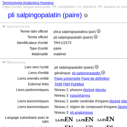
Terminologia Anatomica Humana
Page d'unité, langue principale: FR, subsidiaire: LA, interface: FR, travaux en cou
pli salpingopalatin (paire)
Identification
Terme latin officiel
plica salpingopalatina (par)
Terme officiel
pli salpingopalatin (paire)
Identificateur d'unité
TAH:U2473
Type d'unité
paire
Matérialité
matériel
Navigation
Lien vers l'unité
pli salpingopalatin (paire)
Liens d'entité
générique:
pli salpingopalatin
Liens orientés entité
Page universelle
Page de définition
External links
TA98
FMA
PubMed
Liens partonomiques
Niveau 2: pharynx
Abrégé
étendu
Niveau 3:
nasopharynx
Liens taxonomiques
Niveau 1: partie cardinale d'organe
Abrégé
éte
Liens taxonomiques
Niveau 2: région de composant d'organe
Abré
Niveau 3:
pli anatomique
Langage subsidiaire avec le
latin