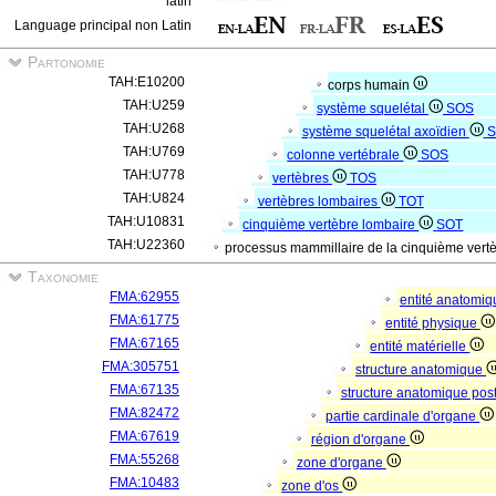
latin
Language principal non Latin
Partonomie
TAH:E10200
corps humain
TAH:U259
système squelétal
SOS
TAH:U268
système squelétal axoïdien
S
TAH:U769
colonne vertébrale
SOS
TAH:U778
vertèbres
TOS
TAH:U824
vertèbres lombaires
TOT
TAH:U10831
cinquième vertèbre lombaire
SOT
TAH:U22360
processus mammillaire de la cinquième vertè
Taxonomie
FMA:62955
entité anatomi
FMA:61775
entité physique
FMA:67165
entité matérielle
FMA:305751
structure anatomique
FMA:67135
structure anatomique pos
FMA:82472
partie cardinale d'organe
FMA:67619
région d'organe
FMA:55268
zone d'organe
FMA:10483
zone d'os