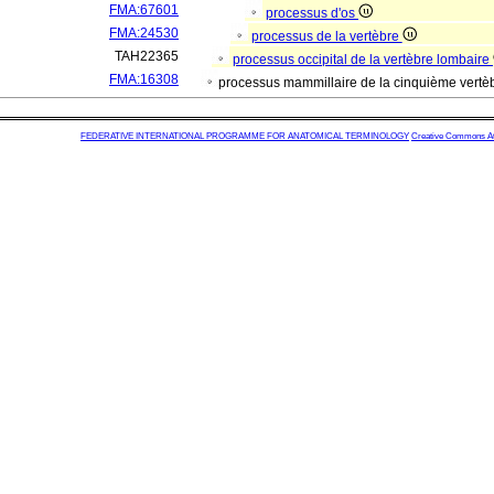
FMA:67601
processus d'os
FMA:24530
processus de la vertèbre
TAH22365
processus occipital de la vertèbre lombaire
FMA:16308
processus mammillaire de la cinquième vertè
FEDERATIVE INTERNATIONAL PROGRAMME FOR ANATOMICAL TERMINOLOGY
Creative Commons Attr