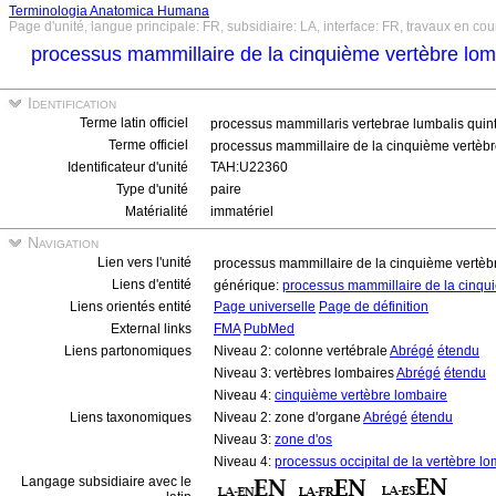
Terminologia Anatomica Humana
Page d'unité, langue principale: FR, subsidiaire: LA, interface: FR, travaux en cou
processus mammillaire de la cinquième vertèbre lom
Identification
Terme latin officiel
processus mammillaris vertebrae lumbalis quin
Terme officiel
processus mammillaire de la cinquième vertèbr
Identificateur d'unité
TAH:U22360
Type d'unité
paire
Matérialité
immatériel
Navigation
Lien vers l'unité
processus mammillaire de la cinquième vertèbr
Liens d'entité
générique:
processus mammillaire de la cinqu
Liens orientés entité
Page universelle
Page de définition
External links
FMA
PubMed
Liens partonomiques
Niveau 2: colonne vertébrale
Abrégé
étendu
Niveau 3: vertèbres lombaires
Abrégé
étendu
Niveau 4:
cinquième vertèbre lombaire
Liens taxonomiques
Niveau 2: zone d'organe
Abrégé
étendu
Niveau 3:
zone d'os
Niveau 4:
processus occipital de la vertèbre l
Langage subsidiaire avec le