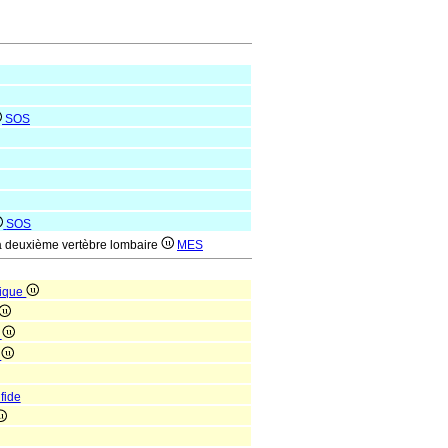
SOS
SOS
la deuxième vertèbre lombaire
MES
mique
e
e
fide