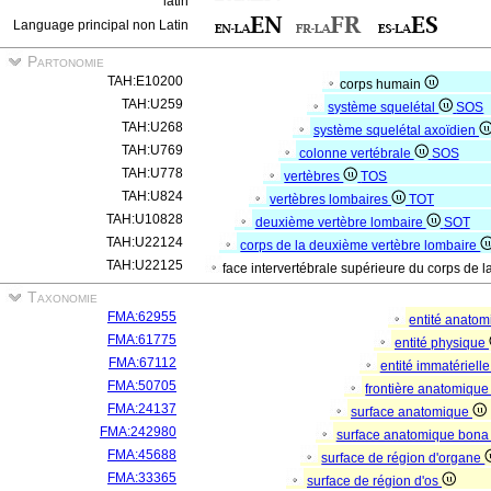
latin
Language principal non Latin
Partonomie
TAH:E10200
corps humain
TAH:U259
système squelétal
SOS
TAH:U268
système squelétal axoïdien
TAH:U769
colonne vertébrale
SOS
TAH:U778
vertèbres
TOS
TAH:U824
vertèbres lombaires
TOT
TAH:U10828
deuxième vertèbre lombaire
SOT
TAH:U22124
corps de la deuxième vertèbre lombaire
TAH:U22125
face intervertébrale supérieure du corps de 
Taxonomie
FMA:62955
entité anato
FMA:61775
entité physique
FMA:67112
entité immatériell
FMA:50705
frontière anatomiqu
FMA:24137
surface anatomique
FMA:242980
surface anatomique bona 
FMA:45688
surface de région d'organe
FMA:33365
surface de région d'os