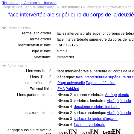
Terminologia Anatomica Humana
Page d'unité, langue principale: FR, subsidiaire: LA, interface: FR, travaux en cou
face intervertébrale supérieure du corps de la deux
Identification
Terme latin officiel
facies intervertebralis superior corporis verte
Terme officiel
face intervertébrale supérieure du corps de la
Identificateur d'unité
TAH:U22125
Type d'unité
simple
Matérialité
immatériel
Navigation
Lien vers l'unité
face intervertébrale supérieure du corps de la
Liens d'entité
générique:
face intervertébrale supérieure du
Liens orientés entité
Page universelle
Page de définition
External links
FMA
PubMed
Liens partonomiques
Niveau 2: colonne vertébrale
Abrégé
étendu
Niveau 3: vertèbres lombaires
Abrégé
étendu
Niveau 4:
deuxième vertèbre lombaire
Liens taxonomiques
Niveau 2: surface anatomique
Abrégé
étendu
Niveau 3:
surface de région d'organe
Niveau 4:
face intervertébrale
Langage subsidiaire avec le