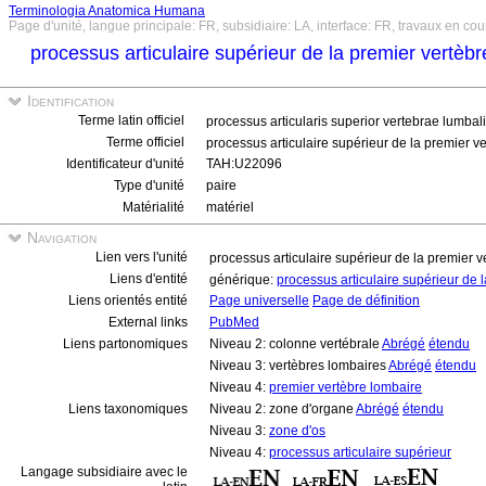
Terminologia Anatomica Humana
Page d'unité, langue principale: FR, subsidiaire: LA, interface: FR, travaux en cou
processus articulaire supérieur de la premier vertèbr
Identification
Terme latin officiel
processus articularis superior vertebrae lumbal
Terme officiel
processus articulaire supérieur de la premier v
Identificateur d'unité
TAH:U22096
Type d'unité
paire
Matérialité
matériel
Navigation
Lien vers l'unité
processus articulaire supérieur de la premier v
Liens d'entité
générique:
processus articulaire supérieur de 
Liens orientés entité
Page universelle
Page de définition
External links
PubMed
Liens partonomiques
Niveau 2: colonne vertébrale
Abrégé
étendu
Niveau 3: vertèbres lombaires
Abrégé
étendu
Niveau 4:
premier vertèbre lombaire
Liens taxonomiques
Niveau 2: zone d'organe
Abrégé
étendu
Niveau 3:
zone d'os
Niveau 4:
processus articulaire supérieur
Langage subsidiaire avec le