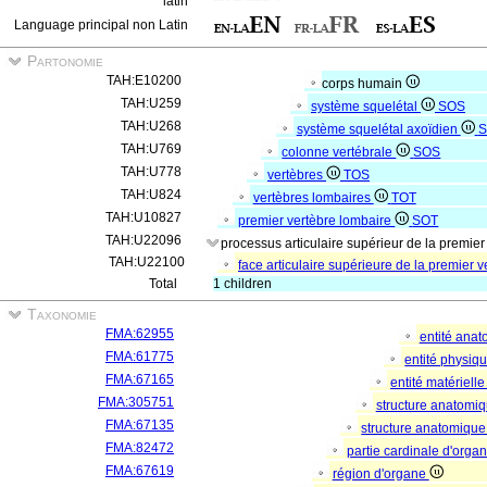
latin
Language principal non Latin
Partonomie
TAH:E10200
corps humain
TAH:U259
système squelétal
SOS
TAH:U268
système squelétal axoïdien
S
TAH:U769
colonne vertébrale
SOS
TAH:U778
vertèbres
TOS
TAH:U824
vertèbres lombaires
TOT
TAH:U10827
premier vertèbre lombaire
SOT
TAH:U22096
processus articulaire supérieur de la premier
TAH:U22100
face articulaire supérieure de la premier 
Total
1 children
Taxonomie
FMA:62955
entité ana
FMA:61775
entité physiq
FMA:67165
entité matériell
FMA:305751
structure anatomi
FMA:67135
structure anatomique
FMA:82472
partie cardinale d'orga
FMA:67619
région d'organe