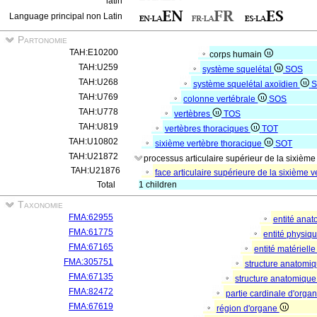
latin
Language principal non Latin
Partonomie
TAH:E10200
corps humain
TAH:U259
système squelétal
SOS
TAH:U268
système squelétal axoïdien
S
TAH:U769
colonne vertébrale
SOS
TAH:U778
vertèbres
TOS
TAH:U819
vertèbres thoraciques
TOT
TAH:U10802
sixième vertèbre thoracique
SOT
TAH:U21872
processus articulaire supérieur de la sixième
TAH:U21876
face articulaire supérieure de la sixième 
Total
1 children
Taxonomie
FMA:62955
entité ana
FMA:61775
entité physiq
FMA:67165
entité matériell
FMA:305751
structure anatomi
FMA:67135
structure anatomique
FMA:82472
partie cardinale d'orga
FMA:67619
région d'organe