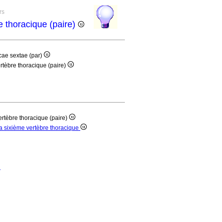
rs
e thoracique (paire)
icae sextae (par)
ertèbre thoracique (paire)
ertèbre thoracique (paire)
la sixième vertèbre thoracique
u