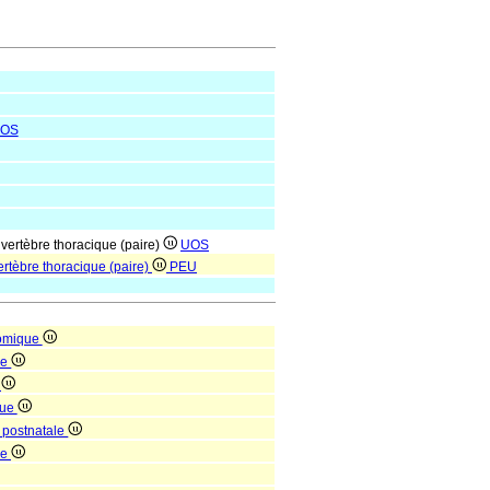
OS
 vertèbre thoracique (paire)
UOS
vertèbre thoracique (paire)
PEU
tomique
ue
e
que
 postnatale
ne