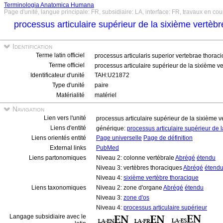
Terminologia Anatomica Humana
Page d'unité, langue principale: FR, subsidiaire: LA, interface: FR, travaux en cou
processus articulaire supérieur de la sixième vertèbr
Identification
Terme latin officiel
processus articularis superior vertebrae thorac
Terme officiel
processus articulaire supérieur de la sixième v
Identificateur d'unité
TAH:U21872
Type d'unité
paire
Matérialité
matériel
Navigation
Lien vers l'unité
processus articulaire supérieur de la sixième v
Liens d'entité
générique:
processus articulaire supérieur de 
Liens orientés entité
Page universelle
Page de définition
External links
PubMed
Liens partonomiques
Niveau 2: colonne vertébrale
Abrégé
étendu
Niveau 3: vertèbres thoraciques
Abrégé
étend
Niveau 4:
sixième vertèbre thoracique
Liens taxonomiques
Niveau 2: zone d'organe
Abrégé
étendu
Niveau 3:
zone d'os
Niveau 4:
processus articulaire supérieur
Langage subsidiaire avec le