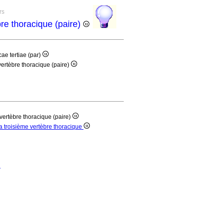
rs
bre thoracique (paire)
cae tertiae (par)
vertèbre thoracique (paire)
 vertèbre thoracique (paire)
la troisième vertèbre thoracique
u