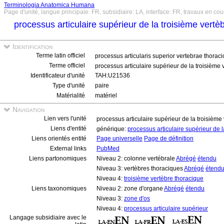
Terminologia Anatomica Humana
Page d'unité, langue principale: FR, subsidiaire: LA, interface: FR, travaux en cou
processus articulaire supérieur de la troisième vertè
Identification
Terme latin officiel
processus articularis superior vertebrae thoraci
Terme officiel
processus articulaire supérieur de la troisième 
Identificateur d'unité
TAH:U21536
Type d'unité
paire
Matérialité
matériel
Navigation
Lien vers l'unité
processus articulaire supérieur de la troisième
Liens d'entité
générique:
processus articulaire supérieur de 
Liens orientés entité
Page universelle
Page de définition
External links
PubMed
Liens partonomiques
Niveau 2: colonne vertébrale
Abrégé
étendu
Niveau 3: vertèbres thoraciques
Abrégé
étend
Niveau 4:
troisième vertèbre thoracique
Liens taxonomiques
Niveau 2: zone d'organe
Abrégé
étendu
Niveau 3:
zone d'os
Niveau 4:
processus articulaire supérieur
Langage subsidiaire avec le