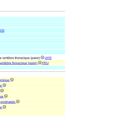
OS
me vertèbre thoracique (paire)
UOS
 vertèbre thoracique (paire)
PEU
tomique
ue
e
que
 postnatale
ne