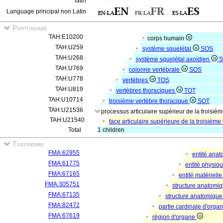
latin
Language principal non Latin
Partonomie
TAH:E10200
corps humain
TAH:U259
système squelétal
SOS
TAH:U268
système squelétal axoïdien
S
TAH:U769
colonne vertébrale
SOS
TAH:U778
vertèbres
TOS
TAH:U819
vertèbres thoraciques
TOT
TAH:U10714
troisième vertèbre thoracique
SOT
TAH:U21536
processus articulaire supérieur de la troisiè
TAH:U21540
face articulaire supérieure de la troisième
Total
1 children
Taxonomie
FMA:62955
entité ana
FMA:61775
entité physiq
FMA:67165
entité matériell
FMA:305751
structure anatomi
FMA:67135
structure anatomique
FMA:82472
partie cardinale d'orga
FMA:67619
région d'organe