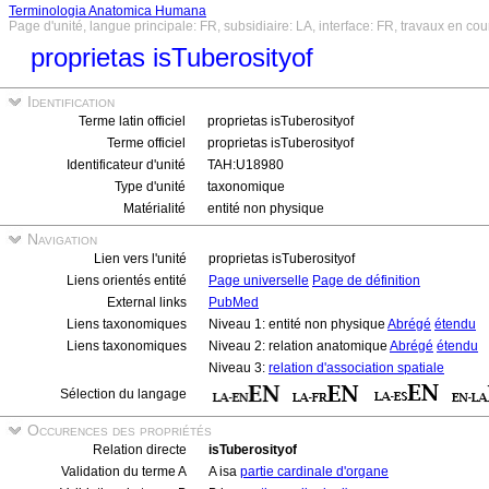
Terminologia Anatomica Humana
Page d'unité, langue principale: FR, subsidiaire: LA, interface: FR, travaux en cou
proprietas isTuberosityof
Identification
Terme latin officiel
proprietas isTuberosityof
Terme officiel
proprietas isTuberosityof
Identificateur d'unité
TAH:U18980
Type d'unité
taxonomique
Matérialité
entité non physique
Navigation
Lien vers l'unité
proprietas isTuberosityof
Liens orientés entité
Page universelle
Page de définition
External links
PubMed
Liens taxonomiques
Niveau 1: entité non physique
Abrégé
étendu
Liens taxonomiques
Niveau 2: relation anatomique
Abrégé
étendu
Niveau 3:
relation d'association spatiale
Sélection du langage
Occurences des propriétés
Relation directe
isTuberosityof
Validation du terme A
A isa
partie cardinale d'organe