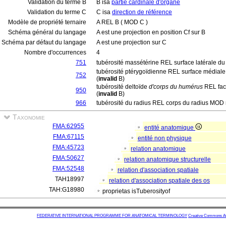
Validation du terme B
B isa
partie cardinale d'organe
Validation du terme C
C isa
direction de référence
Modèle de propriété ternaire
A REL B ( MOD C )
Schéma général du langage
A est une projection en position Cf sur B
Schéma par défaut du langage
A est une projection sur C
Nombre d'occurrences
4
751
tubérosité massétérine REL surface latérale d
tubérosité ptérygoïdienne REL surface médial
752
(
invalid
B)
tubérosité deltoïde
d'corps du humérus
REL fac
950
(
invalid
B)
966
tubérosité du radius REL corps du radius MOD
Taxonomie
FMA:62955
entité anatomique
FMA:67115
entité non physique
FMA:45723
relation anatomique
FMA:50627
relation anatomique structurelle
FMA:52548
relation d'association spatiale
TAH18997
relation d'association spatiale des os
TAH:G18980
proprietas isTuberosityof
FEDERATIVE INTERNATIONAL PROGRAMME FOR ANATOMICAL TERMINOLOGY
Creative Commons Attr