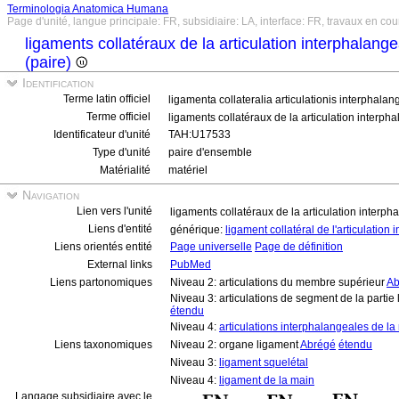
Terminologia Anatomica Humana
Page d'unité, langue principale: FR, subsidiaire: LA, interface: FR, travaux en cou
ligaments collatéraux de la articulation interphalange
(paire)
Identification
Terme latin officiel
ligamenta collateralia articulationis interphalang
Terme officiel
ligaments collatéraux de la articulation interph
Identificateur d'unité
TAH:U17533
Type d'unité
paire d'ensemble
Matérialité
matériel
Navigation
Lien vers l'unité
ligaments collatéraux de la articulation interph
Liens d'entité
générique:
ligament collatéral de l'articulation
Liens orientés entité
Page universelle
Page de définition
External links
PubMed
Liens partonomiques
Niveau 2: articulations du membre supérieur
Ab
Niveau 3: articulations de segment de la partie
étendu
Niveau 4:
articulations interphalangeales de la
Liens taxonomiques
Niveau 2: organe ligament
Abrégé
étendu
Niveau 3:
ligament squelétal
Niveau 4:
ligament de la main
Langage subsidiaire avec le