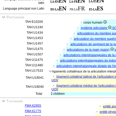
latin
Language principal non Latin
Partonomie
TAH:E10200
corps humain
TAH:U1240
système articulaire
S
TAH:U1434
articulations du membre su
TAH:U1453
articulation du membre supérie
TAH:U1457
articulations de segment de la p
TAH:U1475
articulations de la main (paire)
TAH:U1507
articulations interphalangeales de la
TAH:U11475
articulations interphalangeales du inde
TAH:U11480
articulation interphalangeale distale de l'i
TAH:U17533
ligaments collatéraux de la articulation inter
ligament collatéral latéral de l'articulation
TAH:U18041
UOV
ligament collatéral médial de l'articulation
TAH:U18040
UOV
Total
2 children
Taxonomie
FMA:62955
entité a
FMA:61775
entité phys