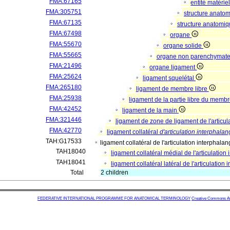
FMA:67165
entité matérie
FMA:305751
structure anato
FMA:67135
structure anatomi
FMA:67498
organe
FMA:55670
organe solide
FMA:55665
organe non parenchymat
FMA:21496
organe ligament
FMA:25624
ligament squelétal
FMA:265180
ligament de membre libre
FMA:25938
ligament de la partie libre du memb
FMA:42452
ligament de la main
FMA:321446
ligament de zone de ligament de l'articul
FMA:42770
ligament collatéral
d'articulation interphala
TAH:G17533
ligament collatéral de l'articulation interphala
TAH18040
ligament collatéral médial de l'articulation
TAH18041
ligament collatéral latéral de l'articulation
Total
2 children
FEDERATIVE INTERNATIONAL PROGRAMME FOR ANATOMICAL TERMINOLOGY
Creative Commons Attr