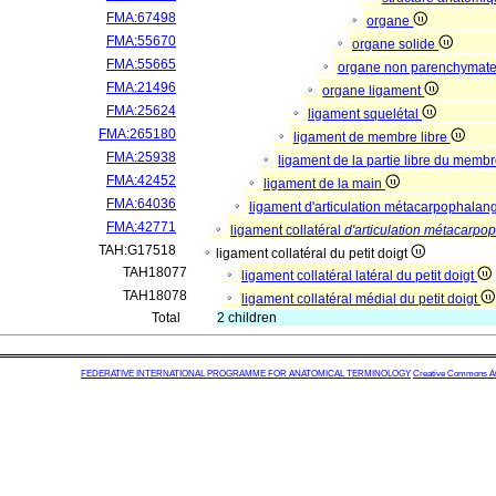
FMA:67498
organe
FMA:55670
organe solide
FMA:55665
organe non parenchymat
FMA:21496
organe ligament
FMA:25624
ligament squelétal
FMA:265180
ligament de membre libre
FMA:25938
ligament de la partie libre du memb
FMA:42452
ligament de la main
FMA:64036
ligament d'articulation métacarpophala
FMA:42771
ligament collatéral
d'articulation métacarpo
TAH:G17518
ligament collatéral du petit doigt
TAH18077
ligament collatéral latéral du petit doigt
TAH18078
ligament collatéral médial du petit doigt
Total
2 children
FEDERATIVE INTERNATIONAL PROGRAMME FOR ANATOMICAL TERMINOLOGY
Creative Commons Attr