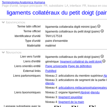
Terminologia Anatomica Humana
Page d'unité, langue principale: FR, subsidiaire: LA, interface: FR, travaux en cou
ligaments collatéraux du petit doigt (pai
Identification
Terme latin officiel
ligamenta collateralia digiti minimi (par)
Terme officiel
ligaments collatéraux du petit doigt (paire)
Identificateur d'unité
TAH:U17518
Type d'unité
paire d'ensemble
Matérialité
matériel
Navigation
Lien vers l'unité
ligaments collatéraux du petit doigt (paire)
Liens d'entité
générique:
ligament collatéral du petit doigt
Liens orientés entité
Page universelle
Page de définition
External links
PubMed
Liens partonomiques
Niveau 2: articulations du membre supérieur
Ab
Niveau 3: articulations de segment de la partie
étendu
Niveau 4:
articulations métacarpophalangeales 
Liens taxonomiques
Niveau 2: organe ligament
Abrégé
étendu
Niveau 3:
ligament squelétal
Niveau 4:
ligament de la main
Langage subsidiaire avec le