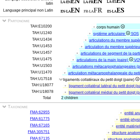
latin
Language principal non Latin
Partonomie
TAH:E10200
corps humain
TAH:U1240
système articulaire
SOS
TAH:U1434
articulations du membre supé
TAH:U1453
articulation du membre supérieur
TAH:U1457
articulations de segment de la par
TAH:U1475
articulations de la main (paire)
VO
TAH:U1503
articulations métacarpophalangeales (p
TAH:U11470
articulation métacarpophalangeale du petit
TAH:U17518
ligaments collatéraux du petit doigt (paire)
TAH:U18077
ligament collatéral latéral du petit doigt (p
TAH:U18078
ligament collatéral médial du petit doigt (
Total
2 children
Taxonomie
FMA:62955
entité a
FMA:61775
entité phys
FMA:67165
entité matérie
FMA:305751
structure anato
FMA:67135
structure anatomi