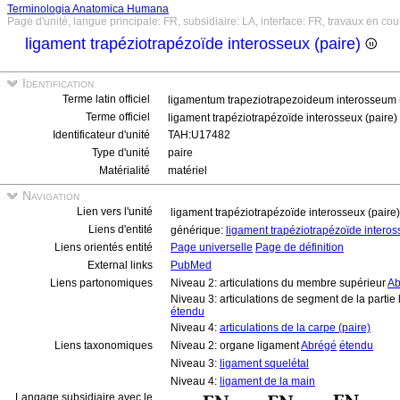
Terminologia Anatomica Humana
Page d'unité, langue principale: FR, subsidiaire: LA, interface: FR, travaux en cou
ligament trapéziotrapézoïde interosseux (paire)
Identification
Terme latin officiel
ligamentum trapeziotrapezoideum interosseum 
Terme officiel
ligament trapéziotrapézoïde interosseux (paire)
Identificateur d'unité
TAH:U17482
Type d'unité
paire
Matérialité
matériel
Navigation
Lien vers l'unité
ligament trapéziotrapézoïde interosseux (paire
Liens d'entité
générique:
ligament trapéziotrapézoïde intero
Liens orientés entité
Page universelle
Page de définition
External links
PubMed
Liens partonomiques
Niveau 2: articulations du membre supérieur
Ab
Niveau 3: articulations de segment de la partie
étendu
Niveau 4:
articulations de la carpe (paire)
Liens taxonomiques
Niveau 2: organe ligament
Abrégé
étendu
Niveau 3:
ligament squelétal
Niveau 4:
ligament de la main
Langage subsidiaire avec le