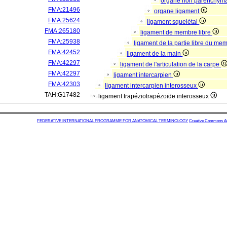
organe non parenchym
FMA:21496
organe ligament
FMA:25624
ligament squelétal
FMA:265180
ligament de membre libre
FMA:25938
ligament de la partie libre du me
FMA:42452
ligament de la main
FMA:42297
ligament de l'articulation de la carpe
FMA:42297
ligament intercarpien
FMA:42303
ligament intercarpien interosseux
TAH:G17482
ligament trapéziotrapézoïde interosseux
FEDERATIVE INTERNATIONAL PROGRAMME FOR ANATOMICAL TERMINOLOGY
Creative Commons Attr