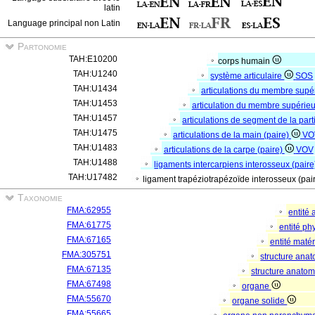
latin
Language principal non Latin
Partonomie
TAH:E10200
corps humain
TAH:U1240
système articulaire
SOS
TAH:U1434
articulations du membre supé
TAH:U1453
articulation du membre supérieur
TAH:U1457
articulations de segment de la par
TAH:U1475
articulations de la main (paire)
VO
TAH:U1483
articulations de la carpe (paire)
VOV
TAH:U1488
ligaments intercarpiens interosseux (pair
TAH:U17482
ligament trapéziotrapézoïde interosseux (pai
Taxonomie
FMA:62955
entité
FMA:61775
entité p
FMA:67165
entité matér
FMA:305751
structure ana
FMA:67135
structure anato
FMA:67498
organe
FMA:55670
organe solide
FMA:55665