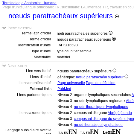
Terminologia Anatomica Humana
Page d'unité, langue principale: FR, subsidiaire: LA, interface: FR, travaux en cou
nœuds paratrachéaux supérieurs
Identification
Terme latin officiel
nodi paratracheales superiores
Terme officiel
nœuds paratrachéaux supérieurs
Identificateur d'unité
TAH:U16693
Type d'unité
type of unit ensemble
Matérialité
matériel
Navigation
Lien vers l'unité
nœuds paratrachéaux supérieurs
Liens d'entité
générique:
nœud paratrachéal supérieur
Liens orientés entité
Page universelle
Page de définition
External links
PubMed
Liens partonomiques
Niveau 2: organes lymphatiques secondaires
A
Niveau 3: nœuds lymphatiques régionaux
Abré
Niveau 4:
nœuds thoraciques lymphatiques
Liens taxonomiques
Niveau 2: composant d'organe
Abrégé
étendu
Niveau 3:
composant d'organe du système lym
Niveau 4:
nœud thoracique lymphatique
Langage subsidiaire avec le