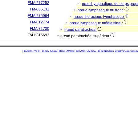
FMA:277252
nœud lymphatique de corps prop
FMA:66131
nœud lymphatique du tronc
FMA:275964
nœud thoracique lymphatique
FMA:12774
nœud lymphatique médiastinal
FMA:71730
nœud paratrachéal
TAH:G16693
nœud paratrachéal supérieur
FEDERATIVE INTERNATIONAL PROGRAMME FOR ANATOMICAL TERMINOLOGY
Creative Commons Attr