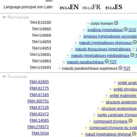
latin
Language principal non Latin
Partonomie
TAH:E10200
corps humain
TAH:U4860
système lymphatique
SOS
TAH:U4869
organes lymphatiques seconda
TAH:U4859
nœuds lymphatiques régionaux
TAH:U4953
nœuds thoraciques lymphatiques
TAH:U16691
nœuds lymphatiques médiastinaux
TAH:U4963
nœuds paratrachéaux
TOT
TAH:U16693
nœuds paratrachéaux supérieurs
TOT
Taxonomie
FMA:62955
entité ana
FMA:61775
entité physiq
FMA:67165
entité matériell
FMA:305751
structure anatomi
FMA:67135
structure anatomique
FMA:82472
partie cardinale d'orga
FMA:14065
composant d'organe
FMA:278572
composant d'organe du sys
FMA:5034
nœud lymphatique régional