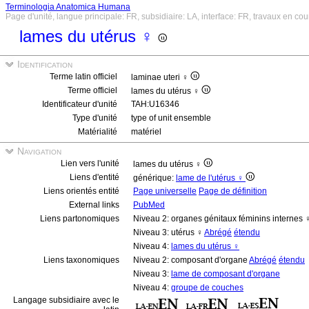
Terminologia Anatomica Humana
Page d'unité, langue principale: FR, subsidiaire: LA, interface: FR, travaux en cou
lames du utérus ♀
Identification
Terme latin officiel
laminae uteri ♀
Terme officiel
lames du utérus ♀
Identificateur d'unité
TAH:U16346
Type d'unité
type of unit ensemble
Matérialité
matériel
Navigation
Lien vers l'unité
lames du utérus ♀
Liens d'entité
générique:
lame de l'utérus ♀
Liens orientés entité
Page universelle
Page de définition
External links
PubMed
Liens partonomiques
Niveau 2: organes génitaux féminins internes 
Niveau 3: utérus ♀
Abrégé
étendu
Niveau 4:
lames du utérus ♀
Liens taxonomiques
Niveau 2: composant d'organe
Abrégé
étendu
Niveau 3:
lame de composant d'organe
Niveau 4:
groupe de couches
Langage subsidiaire avec le