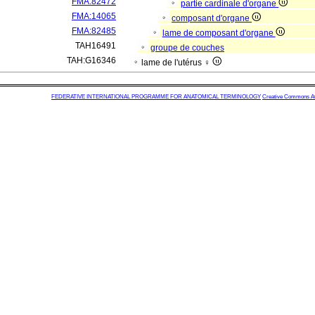
FMA:82472
partie cardinale d'organe
FMA:14065
composant d'organe
FMA:82485
lame de composant d'organe
TAH16491
groupe de couches
TAH:G16346
lame de l'utérus ♀
FEDERATIVE INTERNATIONAL PROGRAMME FOR ANATOMICAL TERMINOLOGY
Creative Commons Attr