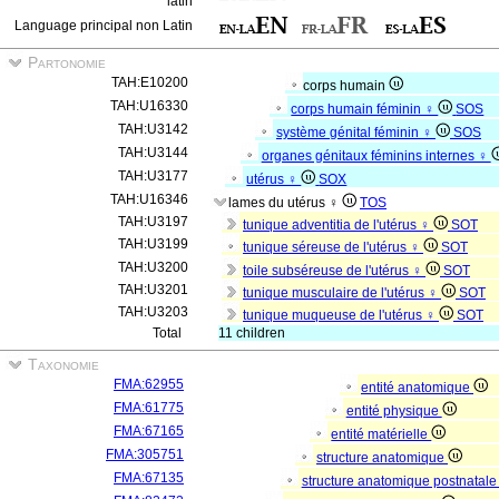
latin
Language principal non Latin
Partonomie
TAH:E10200
corps humain
TAH:U16330
corps humain féminin ♀
SOS
TAH:U3142
système génital féminin ♀
SOS
TAH:U3144
organes génitaux féminins internes ♀
TAH:U3177
utérus ♀
SOX
TAH:U16346
lames du utérus ♀
TOS
TAH:U3197
tunique adventitia de l'utérus ♀
SOT
TAH:U3199
tunique séreuse de l'utérus ♀
SOT
TAH:U3200
toile subséreuse de l'utérus ♀
SOT
TAH:U3201
tunique musculaire de l'utérus ♀
SOT
TAH:U3203
tunique muqueuse de l'utérus ♀
SOT
Total
11 children
Taxonomie
FMA:62955
entité anatomique
FMA:61775
entité physique
FMA:67165
entité matérielle
FMA:305751
structure anatomique
FMA:67135
structure anatomique postnatal