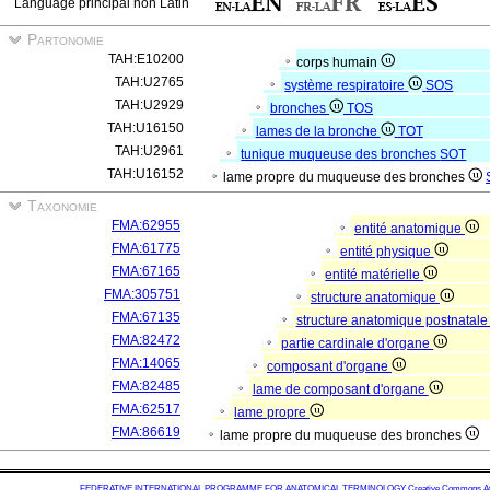
Language principal non Latin
Partonomie
TAH:E10200
corps humain
TAH:U2765
système respiratoire
SOS
TAH:U2929
bronches
TOS
TAH:U16150
lames de la bronche
TOT
TAH:U2961
tunique muqueuse des bronches
SOT
TAH:U16152
lame propre du muqueuse des bronches
Taxonomie
FMA:62955
entité anatomique
FMA:61775
entité physique
FMA:67165
entité matérielle
FMA:305751
structure anatomique
FMA:67135
structure anatomique postnatal
FMA:82472
partie cardinale d'organe
FMA:14065
composant d'organe
FMA:82485
lame de composant d'organe
FMA:62517
lame propre
FMA:86619
lame propre du muqueuse des bronches
FEDERATIVE INTERNATIONAL PROGRAMME FOR ANATOMICAL TERMINOLOGY
Creative Commons Attr