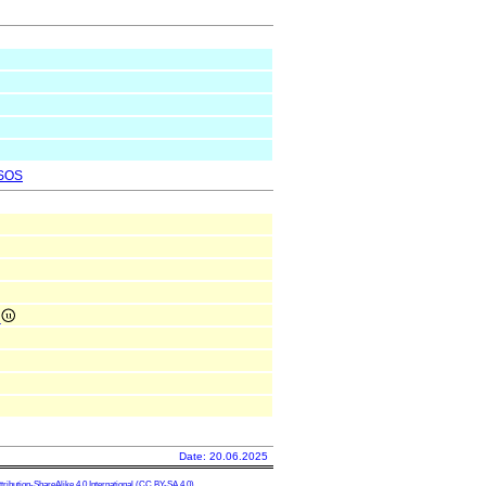
SOS
e
Date: 20.06.2025
ibution-ShareAlike 4.0 International
(CC BY-SA 4.0)