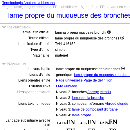
Terminologia Anatomica Humana
Page d'unité, langue principale: FR, subsidiaire: LA, interface: FR, travaux en cou
lame propre du muqueuse des bronche
Identification
Terme latin officiel
lamina propria mucosae bronchi
Terme officiel
lame propre du muqueuse des bronches
Identificateur d'unité
TAH:U16152
Type d'unité
simple
Matérialité
matériel
Navigation
Lien vers l'unité
lame propre du muqueuse des bronches
Liens d'entité
générique:
lame propre du muqueuse des bro
Liens orientés entité
Page universelle
Page de définition
External links
FMA
PubMed
Liens partonomiques
Niveau 2: bronches
Abrégé
étendu
Niveau 3:
lames de la bronche
Liens taxonomiques
Niveau 2: composant d'organe
Abrégé
étendu
Niveau 3:
lame de composant d'organe
Niveau 4:
lame propre
Langage subsidiaire avec le
latin