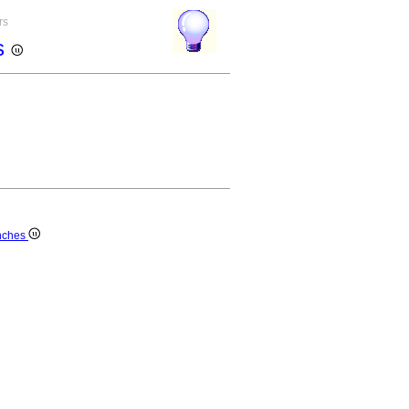
rs
s
nches