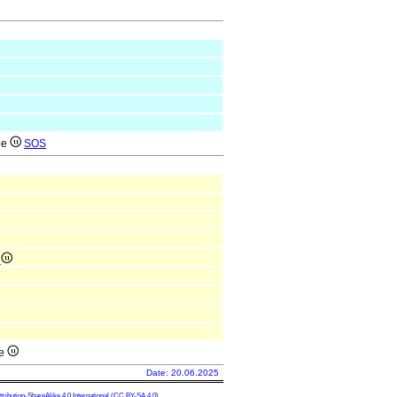
ée
SOS
e
ée
Date: 20.06.2025
ibution-ShareAlike 4.0 International
(CC BY-SA 4.0)