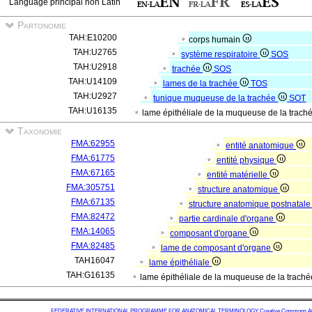
Language principal non Latin
Partonomie
TAH:E10200
corps humain
TAH:U2765
système respiratoire
SOS
TAH:U2918
trachée
SOS
TAH:U14109
lames de la trachée
TOS
TAH:U2927
tunique muqueuse de la trachée
SOT
TAH:U16135
lame épithéliale de la muqueuse de la trach
Taxonomie
FMA:62955
entité anatomique
FMA:61775
entité physique
FMA:67165
entité matérielle
FMA:305751
structure anatomique
FMA:67135
structure anatomique postnatal
FMA:82472
partie cardinale d'organe
FMA:14065
composant d'organe
FMA:82485
lame de composant d'organe
TAH16047
lame épithéliale
TAH:G16135
lame épithéliale de la muqueuse de la trach
FEDERATIVE INTERNATIONAL PROGRAMME FOR ANATOMICAL TERMINOLOGY
Creative Commons Attr