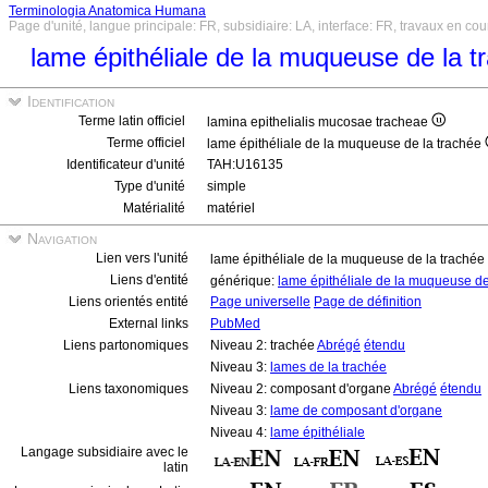
Terminologia Anatomica Humana
Page d'unité, langue principale: FR, subsidiaire: LA, interface: FR, travaux en cou
lame épithéliale de la muqueuse de la 
Identification
Terme latin officiel
lamina epithelialis mucosae tracheae
Terme officiel
lame épithéliale de la muqueuse de la trachée
Identificateur d'unité
TAH:U16135
Type d'unité
simple
Matérialité
matériel
Navigation
Lien vers l'unité
lame épithéliale de la muqueuse de la trachée
Liens d'entité
générique:
lame épithéliale de la muqueuse de
Liens orientés entité
Page universelle
Page de définition
External links
PubMed
Liens partonomiques
Niveau 2: trachée
Abrégé
étendu
Niveau 3:
lames de la trachée
Liens taxonomiques
Niveau 2: composant d'organe
Abrégé
étendu
Niveau 3:
lame de composant d'organe
Niveau 4:
lame épithéliale
Langage subsidiaire avec le
latin