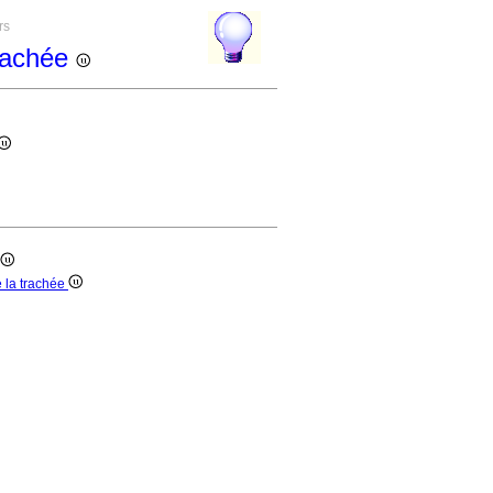
rs
trachée
 la trachée