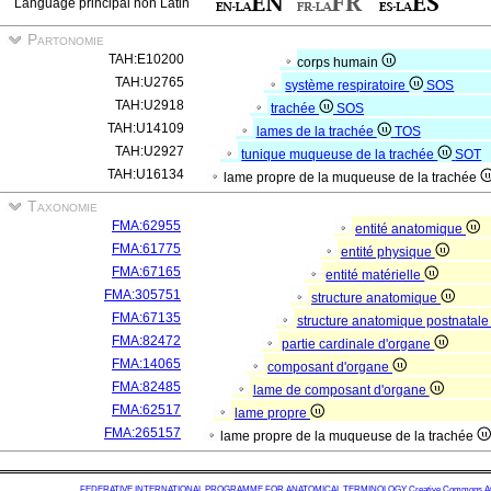
Language principal non Latin
Partonomie
TAH:E10200
corps humain
TAH:U2765
système respiratoire
SOS
TAH:U2918
trachée
SOS
TAH:U14109
lames de la trachée
TOS
TAH:U2927
tunique muqueuse de la trachée
SOT
TAH:U16134
lame propre de la muqueuse de la trachée
Taxonomie
FMA:62955
entité anatomique
FMA:61775
entité physique
FMA:67165
entité matérielle
FMA:305751
structure anatomique
FMA:67135
structure anatomique postnatal
FMA:82472
partie cardinale d'organe
FMA:14065
composant d'organe
FMA:82485
lame de composant d'organe
FMA:62517
lame propre
FMA:265157
lame propre de la muqueuse de la trachée
FEDERATIVE INTERNATIONAL PROGRAMME FOR ANATOMICAL TERMINOLOGY
Creative Commons Attr