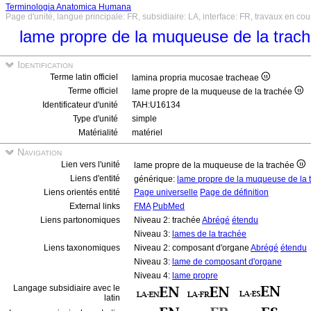
Terminologia Anatomica Humana
Page d'unité, langue principale: FR, subsidiaire: LA, interface: FR, travaux en cou
lame propre de la muqueuse de la trac
Identification
Terme latin officiel
lamina propria mucosae tracheae
Terme officiel
lame propre de la muqueuse de la trachée
Identificateur d'unité
TAH:U16134
Type d'unité
simple
Matérialité
matériel
Navigation
Lien vers l'unité
lame propre de la muqueuse de la trachée
Liens d'entité
générique:
lame propre de la muqueuse de la
Liens orientés entité
Page universelle
Page de définition
External links
FMA
PubMed
Liens partonomiques
Niveau 2: trachée
Abrégé
étendu
Niveau 3:
lames de la trachée
Liens taxonomiques
Niveau 2: composant d'organe
Abrégé
étendu
Niveau 3:
lame de composant d'organe
Niveau 4:
lame propre
Langage subsidiaire avec le
latin