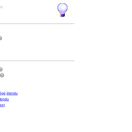
rs
égé
étendu
tendu
ire)