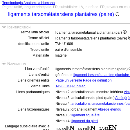
Terminologia Anatomica Humana
Page d'unité, langue principale: FR, subsidiaire: LA, interface: FR, travaux en cou
ligaments tarsométatarsiens plantaires (paire)
Identification
Terme latin officiel
ligamenta tarsometatarsalia plantaria (par)
Terme officiel
ligaments tarsométatarsiens plantaires (paire)
Identificateur d'unité
TAH:U1609
Type d'unité
paire d'ensemble
Matérialité
matériel
Navigation
Lien vers l'unité
ligaments tarsométatarsiens plantaires (paire)
Liens d'entité
générique:
ligament tarsométatarsien plantaire
Liens orientés entité
Page universelle
Page de définition
External links
TA98
FMA
PubMed
Liens partonomiques
Niveau 2: articulations du membre inférieur
Abr
Niveau 3: articulations du pied (paire)
Abrégé
é
Niveau 4:
articulations tarsométatarsiennes (pa
Liens taxonomiques
Niveau 2: organe ligament
Abrégé
étendu
Niveau 3:
ligament squelétal
Niveau 4:
ligament du pied
Langage subsidiaire avec le