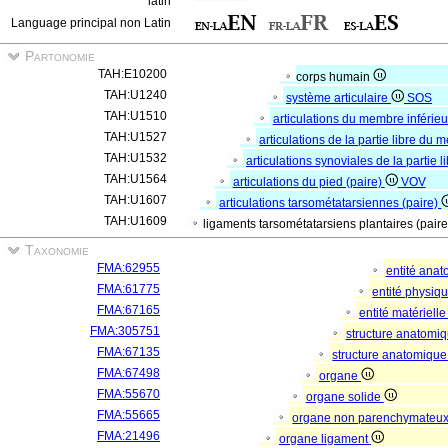
latin
Language principal non Latin
Partonomie
TAH:E10200
corps humain
TAH:U1240
système articulaire
SOS
TAH:U1510
articulations du membre inférie
TAH:U1527
articulations de la partie libre du 
TAH:U1532
articulations synoviales de la partie 
TAH:U1564
articulations du pied (paire)
VOV
TAH:U1607
articulations tarsométatarsiennes (paire)
TAH:U1609
ligaments tarsométatarsiens plantaires (pair
Taxonomie
FMA:62955
entité ana
FMA:61775
entité physiq
FMA:67165
entité matériell
FMA:305751
structure anatomi
FMA:67135
structure anatomique
FMA:67498
organe
FMA:55670
organe solide
FMA:55665
organe non parenchymateu
FMA:21496
organe ligament