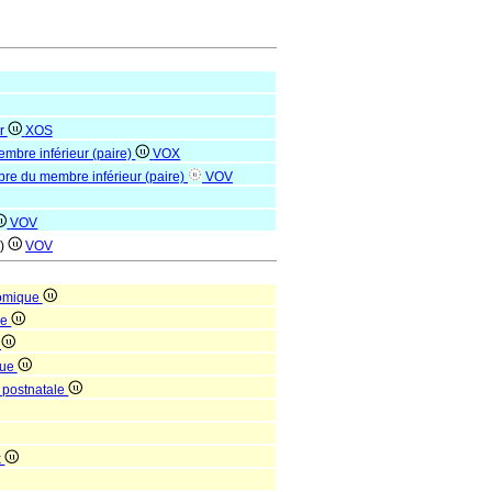
ur
XOS
membre inférieur (paire)
VOX
libre du membre inférieur (paire)
VOV
VOV
e)
VOV
tomique
ue
e
que
 postnatale
x