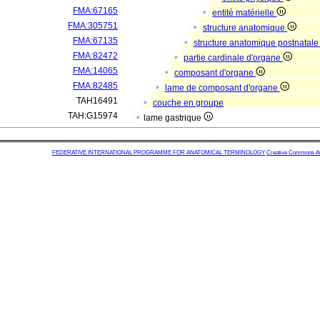
FMA:67165
entité matérielle
FMA:305751
structure anatomique
FMA:67135
structure anatomique postnatal
FMA:82472
partie cardinale d'organe
FMA:14065
composant d'organe
FMA:82485
lame de composant d'organe
TAH16491
couche en groupe
TAH:G15974
lame gastrique
FEDERATIVE INTERNATIONAL PROGRAMME FOR ANATOMICAL TERMINOLOGY
Creative Commons Attr