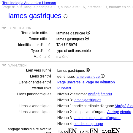
Terminologia Anatomica Humana
Page d'unité, langue principale: FR, subsidiaire: LA, interface: FR, travaux en cou
lames gastriques
Identification
Terme latin officiel
laminae gastricae
Terme officiel
lames gastriques
Identificateur d'unité
TAH:U15974
Type d'unité
type of unit ensemble
Matérialité
matériel
Navigation
Lien vers l'unité
lames gastriques
Liens d'entité
générique:
lame gastrique
Liens orientés entité
Page universelle
Page de définition
External links
PubMed
Liens partonomiques
Niveau 2: estomac
Abrégé
étendu
Niveau 3:
lames gastriques
Liens taxonomiques
Niveau 1: partie cardinale d'organe
Abrégé
éte
Liens taxonomiques
Niveau 2: composant d'organe
Abrégé
étendu
Niveau 3:
lame de composant d'organe
Niveau 4:
couche en groupe
Langage subsidiaire avec le