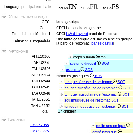
latin
Language principal non Latin
Définition taxonomique
CECI
lame gastrique
Genus
CECI isa couche en groupe
Propriété de définition 1
CECI
isWallLayerof
paroi de l'estomac
Une
lame gastrique
est une couche en groupe 
Définition autogénérée
la paroi de l'estomac [
paries gastris
]
Partonomie
TAH:E10200
corps humain
top
TAH:U2275
système digestif
SOS
TAH:U2526
estomac
SOS
TAH:U15974
lames gastriques
TOS
TAH:U2544
tunique séreuse de l'estomac
SOT
TAH:U2545
couche subséreuse de l'estomac
SOT
TAH:U2546
tunique musculaire de l'estomac
SOT
TAH:U2551
sousmuqueuse de l'estomac
SOT
TAH:U2552
tunique muqueuse de l'estomac
SOT
Total
17 children
Taxonomie
FMA:62955
entité anatomique
FMA:61775
entité physique