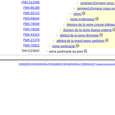
FMA:312599
segment d'organe creux
FMA:86188
segment d'organe creux v
FMA:50723
veine
FMA:66644
veine systémique
FMA:78049
division de la veine creuse inférie
FMA:78204
division de la veine iliaque externe
FMA:44323
attribut de la veine fémorale
FMA:21378
attribut de la grand veine saphène
FMA:70922
veine perforante
TAH:G15842
veine perforante du pied
FEDERATIVE INTERNATIONAL PROGRAMME FOR ANATOMICAL TERMINOLOGY
Creative Commons Attr