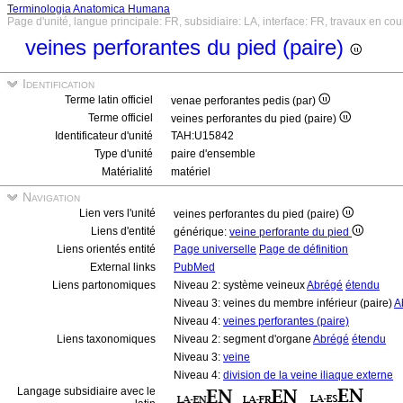
Terminologia Anatomica Humana
Page d'unité, langue principale: FR, subsidiaire: LA, interface: FR, travaux en cou
veines perforantes du pied (paire)
Identification
Terme latin officiel
venae perforantes pedis (par)
Terme officiel
veines perforantes du pied (paire)
Identificateur d'unité
TAH:U15842
Type d'unité
paire d'ensemble
Matérialité
matériel
Navigation
Lien vers l'unité
veines perforantes du pied (paire)
Liens d'entité
générique:
veine perforante du pied
Liens orientés entité
Page universelle
Page de définition
External links
PubMed
Liens partonomiques
Niveau 2: système veineux
Abrégé
étendu
Niveau 3: veines du membre inférieur (paire)
A
Niveau 4:
veines perforantes (paire)
Liens taxonomiques
Niveau 2: segment d'organe
Abrégé
étendu
Niveau 3:
veine
Niveau 4:
division de la veine iliaque externe
Langage subsidiaire avec le