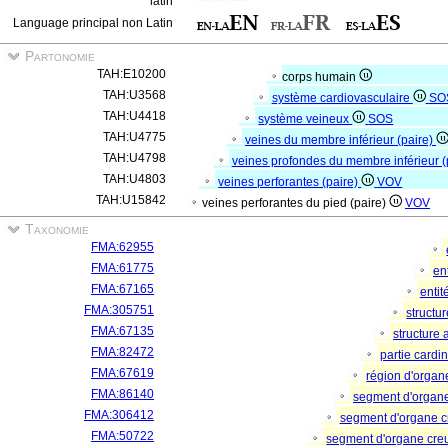
latin
Language principal non Latin
Partonomie
TAH:E10200
corps humain
TAH:U3568
système cardiovasculaire
SO
TAH:U4418
système veineux
SOS
TAH:U4775
veines du membre inférieur (paire)
TAH:U4798
veines profondes du membre inférieur (
TAH:U4803
veines perforantes (paire)
VOV
TAH:U15842
veines perforantes du pied (paire)
VOV
Taxonomie
FMA:62955
FMA:61775
en
FMA:67165
entit
FMA:305751
structu
FMA:67135
structure
FMA:82472
partie cardi
FMA:67619
région d'orga
FMA:86140
segment d'organ
FMA:306412
segment d'organe c
FMA:50722
segment d'organe cre