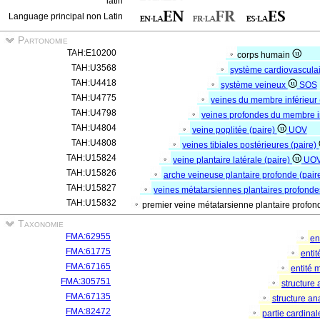
latin
Language principal non Latin
Partonomie
TAH:E10200
corps humain
TAH:U3568
système cardiovascula
TAH:U4418
système veineux
SOS
TAH:U4775
veines du membre inférieur 
TAH:U4798
veines profondes du membre in
TAH:U4804
veine poplitée (paire)
UOV
TAH:U4808
veines tibiales postérieures (paire)
TAH:U15824
veine plantaire latérale (paire)
UO
TAH:U15826
arche veineuse plantaire profonde (pair
TAH:U15827
veines métatarsiennes plantaires profonde
TAH:U15832
premier veine métatarsienne plantaire profon
Taxonomie
FMA:62955
en
FMA:61775
enti
FMA:67165
entité 
FMA:305751
structure
FMA:67135
structure a
FMA:82472
partie cardina