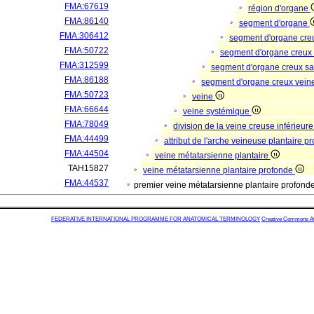
FMA:67619
région d'organe
FMA:86140
segment d'organe
FMA:306412
segment d'organe cre
FMA:50722
segment d'organe creux
FMA:312599
segment d'organe creux s
FMA:86188
segment d'organe creux vei
FMA:50723
veine
FMA:66644
veine systémique
FMA:78049
division de la veine creuse inférieur
FMA:44499
attribut de l'arche veineuse plantaire 
FMA:44504
veine métatarsienne plantaire
TAH15827
veine métatarsienne plantaire profonde
FMA:44537
premier veine métatarsienne plantaire profond
FEDERATIVE INTERNATIONAL PROGRAMME FOR ANATOMICAL TERMINOLOGY
Creative Commons Attr