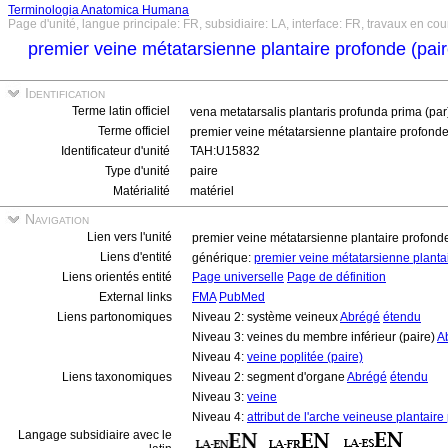
Terminologia Anatomica Humana
Page d'unité, langue principale: FR, subsidiaire: LA, interface: FR, travaux en cou
premier veine métatarsienne plantaire profonde (pai
Identification
Terme latin officiel
vena metatarsalis plantaris profunda prima (pa
Terme officiel
premier veine métatarsienne plantaire profonde
Identificateur d'unité
TAH:U15832
Type d'unité
paire
Matérialité
matériel
Navigation
Lien vers l'unité
premier veine métatarsienne plantaire profond
Liens d'entité
générique:
premier veine métatarsienne planta
Liens orientés entité
Page universelle
Page de définition
External links
FMA
PubMed
Liens partonomiques
Niveau 2: système veineux
Abrégé
étendu
Niveau 3: veines du membre inférieur (paire)
A
Niveau 4:
veine poplitée (paire)
Liens taxonomiques
Niveau 2: segment d'organe
Abrégé
étendu
Niveau 3:
veine
Niveau 4:
attribut de l'arche veineuse plantair
Langage subsidiaire avec le