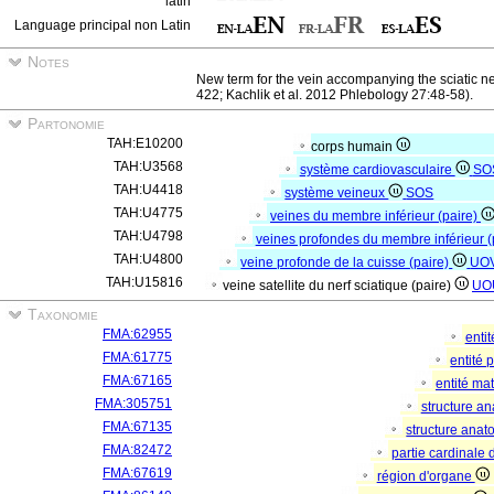
latin
Language principal non Latin
Notes
New term for the vein accompanying the sciatic ne
422; Kachlik et al. 2012 Phlebology 27:48-58).
Partonomie
TAH:E10200
corps humain
TAH:U3568
système cardiovasculaire
SO
TAH:U4418
système veineux
SOS
TAH:U4775
veines du membre inférieur (paire)
TAH:U4798
veines profondes du membre inférieur (
TAH:U4800
veine profonde de la cuisse (paire)
UO
TAH:U15816
veine satellite du nerf sciatique (paire)
UO
Taxonomie
FMA:62955
enti
FMA:61775
entité
FMA:67165
entité mat
FMA:305751
structure a
FMA:67135
structure ana
FMA:82472
partie cardinale
FMA:67619
région d'organe