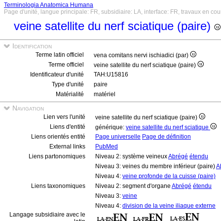
Terminologia Anatomica Humana
Page d'unité, langue principale: FR, subsidiaire: LA, interface: FR, travaux en cou
veine satellite du nerf sciatique (paire)
Identification
Terme latin officiel
vena comitans nervi ischiadici (par)
Terme officiel
veine satellite du nerf sciatique (paire)
Identificateur d'unité
TAH:U15816
Type d'unité
paire
Matérialité
matériel
Navigation
Lien vers l'unité
veine satellite du nerf sciatique (paire)
Liens d'entité
générique:
veine satellite du nerf sciatique
Liens orientés entité
Page universelle
Page de définition
External links
PubMed
Liens partonomiques
Niveau 2: système veineux
Abrégé
étendu
Niveau 3: veines du membre inférieur (paire)
A
Niveau 4:
veine profonde de la cuisse (paire)
Liens taxonomiques
Niveau 2: segment d'organe
Abrégé
étendu
Niveau 3:
veine
Niveau 4:
division de la veine iliaque externe
Langage subsidiaire avec le