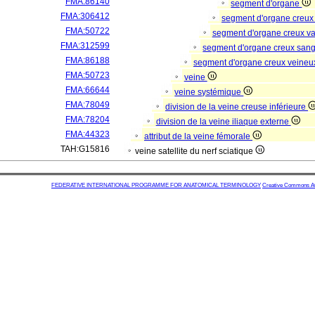
FMA:86140
segment d'organe
FMA:306412
segment d'organe creux
FMA:50722
segment d'organe creux va
FMA:312599
segment d'organe creux san
FMA:86188
segment d'organe creux veine
FMA:50723
veine
FMA:66644
veine systémique
FMA:78049
division de la veine creuse inférieure
FMA:78204
division de la veine iliaque externe
FMA:44323
attribut de la veine fémorale
TAH:G15816
veine satellite du nerf sciatique
FEDERATIVE INTERNATIONAL PROGRAMME FOR ANATOMICAL TERMINOLOGY
Creative Commons Attr