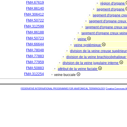
FMA:67619
région d'organe
FMA:86140
segment d'organe
FMA:306412
segment d'organe cre
FMA:50722
segment d'organe creux
FMA:312599
segment d'organe creux s
FMA:86188
segment d'organe creux vei
FMA:50723
veine
FMA:66644
veine systémique
FMA:78048
division de la veine creuse supérieu
FMA:77883
division de la veine brachiocéphalique
FMA:77959
division de la veine jugulaire interne
FMA:50883
attribut de la veine faciale
FMA:312254
veine buccale
FEDERATIVE INTERNATIONAL PROGRAMME FOR ANATOMICAL TERMINOLOGY
Creative Commons Attr