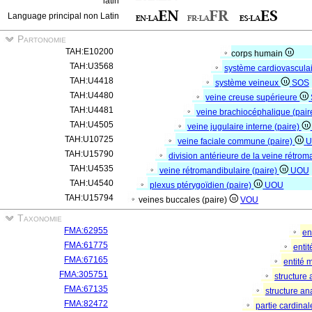
latin
Language principal non Latin
Partonomie
TAH:E10200
corps humain
TAH:U3568
système cardiovascula
TAH:U4418
système veineux
SOS
TAH:U4480
veine creuse supérieure
TAH:U4481
veine brachiocéphalique (pair
TAH:U4505
veine jugulaire interne (paire)
TAH:U10725
veine faciale commune (paire)
TAH:U15790
division antérieure de la veine rétrom
TAH:U4535
veine rétromandibulaire (paire)
UOU
TAH:U4540
plexus ptérygoïdien (paire)
UOU
TAH:U15794
veines buccales (paire)
VOU
Taxonomie
FMA:62955
en
FMA:61775
enti
FMA:67165
entité 
FMA:305751
structure
FMA:67135
structure a
FMA:82472
partie cardina