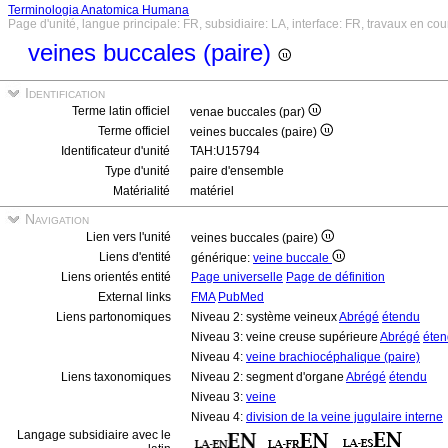
Terminologia Anatomica Humana
Page d'unité, langue principale: FR, subsidiaire: LA, interface: FR, travaux en cou
veines buccales (paire)
Identification
Terme latin officiel
venae buccales (par)
Terme officiel
veines buccales (paire)
Identificateur d'unité
TAH:U15794
Type d'unité
paire d'ensemble
Matérialité
matériel
Navigation
Lien vers l'unité
veines buccales (paire)
Liens d'entité
générique:
veine buccale
Liens orientés entité
Page universelle
Page de définition
External links
FMA
PubMed
Liens partonomiques
Niveau 2: système veineux
Abrégé
étendu
Niveau 3: veine creuse supérieure
Abrégé
éte
Niveau 4:
veine brachiocéphalique (paire)
Liens taxonomiques
Niveau 2: segment d'organe
Abrégé
étendu
Niveau 3:
veine
Niveau 4:
division de la veine jugulaire interne
Langage subsidiaire avec le