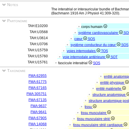
Notes
The interatrial or interauricular bundle of Bachman
(Bachmann 1916 Am J Physiol 41:309-320).
Partonomie
TAH:E10200
corps humain
TAH:U3568
système cardiovasculaire
SO
TAH:U3614
cœur
SOS
TAH:U3706
système conducteur du cœur
SOS
TAH:U15759
voies internodales
TOS
TAH:U15760
voie internodale antérieure
SOT
TAH:U15761
fascicule interatrial
SOS
Taxonomie
FMA:62955
entité anatomi
FMA:61775
entité physique
FMA:67165
entité matérielle
FMA:305751
structure anatomique
FMA:67135
structure anatomique pos
FMA:9637
tissu
FMA:9641
tissu musculaire
FMA:67905
tissu musculaire strié
FMA:14068
tissu musculaire strié cardiaque