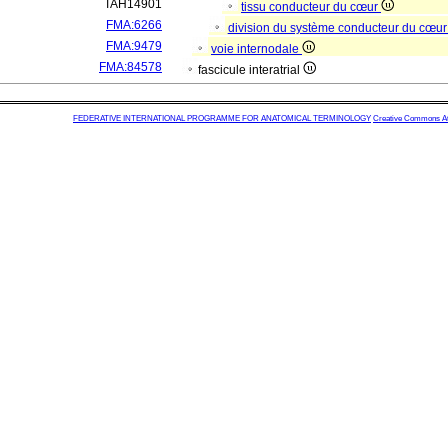
TAH14901
tissu conducteur du cœur
FMA:6266
division du système conducteur du cœu
FMA:9479
voie internodale
FMA:84578
fascicule interatrial
FEDERATIVE INTERNATIONAL PROGRAMME FOR ANATOMICAL TERMINOLOGY
Creative Commons Attr