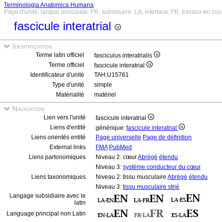
Terminologia Anatomica Humana
Page d'unité, langue principale: FR, subsidiaire: LA, interface: FR, travaux en cou
fascicule interatrial
Identification
Terme latin officiel
fasciculus interatrialis
Terme officiel
fascicule interatrial
Identificateur d'unité
TAH:U15761
Type d'unité
simple
Matérialité
matériel
Navigation
Lien vers l'unité
fascicule interatrial
Liens d'entité
générique:
fascicule interatrial
Liens orientés entité
Page universelle
Page de définition
External links
FMA
PubMed
Liens partonomiques
Niveau 2: cœur
Abrégé
étendu
Niveau 3:
système conducteur du cœur
Liens taxonomiques
Niveau 2: tissu musculaire
Abrégé
étendu
Niveau 3:
tissu musculaire strié
Langage subsidiaire avec le
latin
Language principal non Latin