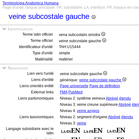
Terminologia Anatomica Humana
Page d'unité, langue principale: FR, subsidiaire: LA, interface: FR, travaux en cou
veine subcostale gauche
Identification
Terme latin officiel
vena subcostalis sinistra
Terme officiel
veine subcostale gauche
Identificateur d'unité
TAH:U15444
Type d'unité
simple
Matérialité
matériel
Navigation
Lien vers l'unité
veine subcostale gauche
Liens d'entité
générique:
veine subcostale gauche
Liens orientés entité
Page universelle
Page de définition
External links
FMA
PubMed
Liens partonomiques
Niveau 2: système veineux
Abrégé
étendu
Niveau 3: veine creuse supérieure
Abrégé
éte
Niveau 4:
veine azygos
Liens taxonomiques
Niveau 2: segment d'organe
Abrégé
étendu
Niveau 3:
veine
Langage subsidiaire avec le
latin