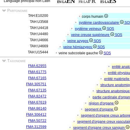
Language principal non Latin
Partonomie
TAH:E10200
corps humain
TAH:U3568
système cardiovasculaire
SO
TAH:U4418
système veineux
SOS
TAH:U4480
veine creuse supérieure
SOS
TAH:U4666
veine azygos
SOS
TAH:U4669
veine hémiazygos
SOS
TAH:U15444
veine subcostale gauche
SOS
Taxonomie
FMA:62955
entité ana
FMA:61775
entité physiq
FMA:67165
entité matériell
FMA:305751
structure anatomi
FMA:67135
structure anatomique
FMA:82472
partie cardinale d'orga
FMA:67619
région d'organe
FMA:86140
segment d'organe
FMA:306412
segment d'organe creux arbor
FMA:50722
segment d'organe creux vasculai
FMA:312599
segment d'organe creux sanguin