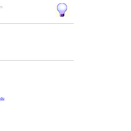
rs
ndu