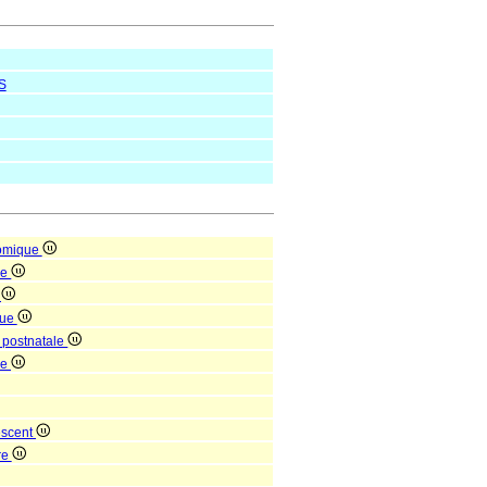
S
tomique
ue
e
que
 postnatale
ne
escent
re