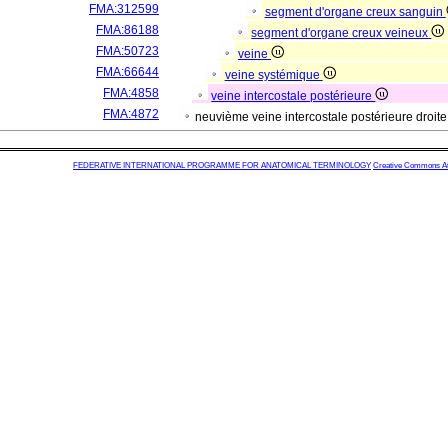
FMA:312599
segment d'organe creux sanguin
FMA:86188
segment d'organe creux veineux
FMA:50723
veine
FMA:66644
veine systémique
FMA:4858
veine intercostale postérieure
FMA:4872
neuvième veine intercostale postérieure droit
FEDERATIVE INTERNATIONAL PROGRAMME FOR ANATOMICAL TERMINOLOGY
Creative Commons Attr