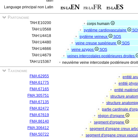
latin
Language principal non Latin
Partonomie
TAH:E10200
corps humain
TAH:U3568
système cardiovasculaire
SO
TAH:U4418
système veineux
SOS
TAH:U4480
veine creuse supérieure
SOS
TAH:U4666
veine azygos
SOS
TAH:U4679
veines intercostales postérieures droites
TAH:U15367
neuvième veine intercostale postérieure droi
Taxonomie
FMA:62955
entité a
FMA:61775
entité phys
FMA:67165
entité matérie
FMA:305751
structure anato
FMA:67135
structure anatomi
FMA:82472
partie cardinale d'o
FMA:67619
région d'organe
FMA:86140
segment d'organe
FMA:306412
segment d'organe creux arb
FMA:50722
segment d'organe creux vascul