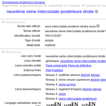
Terminologia Anatomica Humana
Page d'unité, langue principale: FR, subsidiaire: LA, interface: FR, travaux en cou
neuvième veine intercostale postérieure droite
Identification
Terme latin officiel
vena intercostalis posterior dextra nona
Terme officiel
neuvième veine intercostale postérieure droite
Identificateur d'unité
TAH:U15367
Type d'unité
simple
Matérialité
matériel
Navigation
Lien vers l'unité
neuvième veine intercostale postérieure droite
Liens d'entité
générique:
neuvième veine intercostale postér
Liens orientés entité
Page universelle
Page de définition
External links
FMA
PubMed
Liens partonomiques
Niveau 2: système veineux
Abrégé
étendu
Niveau 3: veine creuse supérieure
Abrégé
éte
Niveau 4:
veine azygos
Liens taxonomiques
Niveau 2: segment d'organe
Abrégé
étendu
Niveau 3:
veine
Niveau 4:
veine intercostale postérieure
Langage subsidiaire avec le