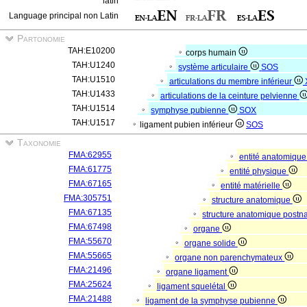
latin
Language principal non Latin
Partonomie
TAH:E10200
corps humain
TAH:U1240
système articulaire
SOS
TAH:U1510
articulations du membre inférieur
TAH:U1433
articulations de la ceinture pelvienne
TAH:U1514
symphyse pubienne
SOX
TAH:U1517
ligament pubien inférieur
SOS
Taxonomie
FMA:62955
entité anatomiqu
FMA:61775
entité physique
FMA:67165
entité matérielle
FMA:305751
structure anatomique
FMA:67135
structure anatomique postn
FMA:67498
organe
FMA:55670
organe solide
FMA:55665
organe non parenchymateux
FMA:21496
organe ligament
FMA:25624
ligament squelétal
FMA:21488
ligament de la symphyse pubienne