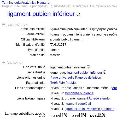
Terminologia Anatomica Humana
Page d'unité, langue principale: FR, subsidiaire: LA, interface: FR, travaux en cou
ligament pubien inférieur
Identification
Terme latin officiel
ligamentum pubicum inferius
symphysis pubic
Terme officiel
ligament pubien inférieur
de la symphyse pubi
Official FMA term
arcuate pubic ligament
Identificateur d'unité
TAH:U1517
Type d'unité
simple
Matérialité
matériel
Navigation
Lien vers l'unité
ligament pubien inférieur
Liens d'entité
générique:
ligament pubien inférieur
Liens orientés entité
Page universelle
Page de définition
External links
TA98
FMA
PubMed
Liens partonomiques
Niveau 2: articulations du membre inférieur
Ab
Niveau 3:
symphyse pubienne
Liens taxonomiques
Niveau 2: organe ligament
Abrégé
étendu
Niveau 3:
ligament squelétal
Niveau 4:
ligament de la symphyse pubienne
Langage subsidiaire avec le