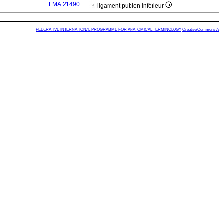
FMA:21490
ligament pubien inférieur
FEDERATIVE INTERNATIONAL PROGRAMME FOR ANATOMICAL TERMINOLOGY
Creative Commons Attr