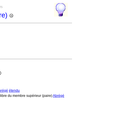
rs
ire)
brégé
étendu
e libre du membre supérieur (paire)
Abrégé