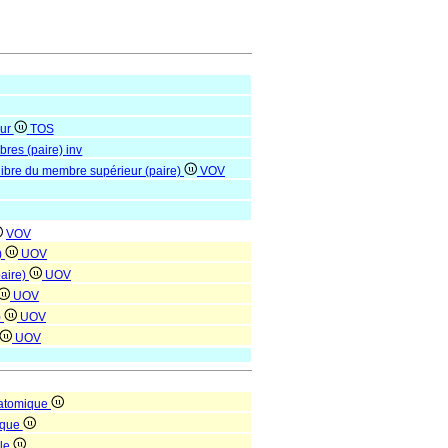
eur
TOS
ibres (paire)
inv
 libre du membre supérieur (paire)
VOV
VOV
)
UOV
paire)
UOV
UOV
)
UOV
UOV
natomique
ique
lle