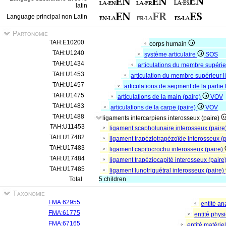
latin
Language principal non Latin
Partonomie
TAH:E10200
corps humain
TAH:U1240
système articulaire
SOS
TAH:U1434
articulations du membre supéri
TAH:U1453
articulation du membre supérieur l
TAH:U1457
articulations de segment de la partie
TAH:U1475
articulations de la main (paire)
VOV
TAH:U1483
articulations de la carpe (paire)
VOV
TAH:U1488
ligaments intercarpiens interosseux (paire)
TAH:U11453
ligament scapholunaire interosseux (paire
TAH:U17482
ligament trapéziotrapézoïde interosseux (
TAH:U17483
ligament capitocrochu interosseux (paire)
TAH:U17484
ligament trapéziocapité interosseux (paire
TAH:U17485
ligament lunotriquétral interosseux (paire)
Total
5 children
Taxonomie
FMA:62955
entité a
FMA:61775
entité phys
FMA:67165
entité matérie