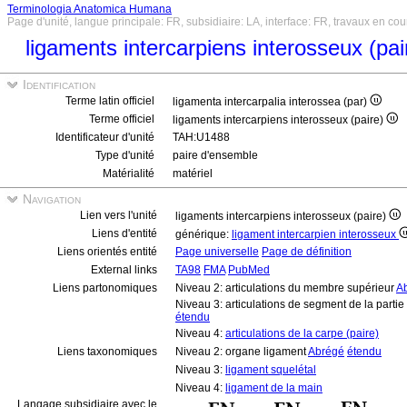
Terminologia Anatomica Humana
Page d'unité, langue principale: FR, subsidiaire: LA, interface: FR, travaux en cou
ligaments intercarpiens interosseux (pa
Identification
Terme latin officiel
ligamenta intercarpalia interossea (par)
Terme officiel
ligaments intercarpiens interosseux (paire)
Identificateur d'unité
TAH:U1488
Type d'unité
paire d'ensemble
Matérialité
matériel
Navigation
Lien vers l'unité
ligaments intercarpiens interosseux (paire)
Liens d'entité
générique:
ligament intercarpien interosseux
Liens orientés entité
Page universelle
Page de définition
External links
TA98
FMA
PubMed
Liens partonomiques
Niveau 2: articulations du membre supérieur
A
Niveau 3: articulations de segment de la parti
étendu
Niveau 4:
articulations de la carpe (paire)
Liens taxonomiques
Niveau 2: organe ligament
Abrégé
étendu
Niveau 3:
ligament squelétal
Niveau 4:
ligament de la main
Langage subsidiaire avec le