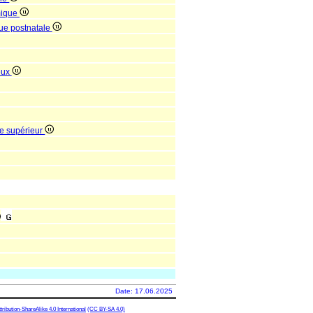
mique
que postnatale
eux
re supérieur
Date: 17.06.2025
ibution-ShareAlike 4.0 International
(CC BY-SA 4.0)