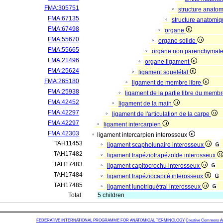
FMA:305751
structure anato
FMA:67135
structure anatomi
FMA:67498
organe
FMA:55670
organe solide
FMA:55665
organe non parenchymat
FMA:21496
organe ligament
FMA:25624
ligament squelétal
FMA:265180
ligament de membre libre
FMA:25938
ligament de la partie libre du memb
FMA:42452
ligament de la main
FMA:42297
ligament de l'articulation de la carpe
FMA:42297
ligament intercarpien
FMA:42303
ligament intercarpien interosseux
TAH11453
ligament scapholunaire interosseux
TAH17482
ligament trapéziotrapézoïde interosseux
TAH17483
ligament capitocrochu interosseux
TAH17484
ligament trapéziocapité interosseux
TAH17485
ligament lunotriquétral interosseux
Total
5 children
FEDERATIVE INTERNATIONAL PROGRAMME FOR ANATOMICAL TERMINOLOGY
Creative Commons Attr