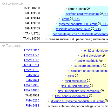
Partonomie
TAH:E10200
corps humain
TAH:U3568
système cardiovasculaire
SO
TAH:U3614
cœur
SOS
TAH:U3706
système conducteur du cœur
SOS
TAH:U3709
fascicule atrioventriculaire
SOS
TAH:U3711
pédoncule gauche du fascicule atrioventri
TAH:U14790
rameau antérieur du pédoncule gauche du fas
Taxonomie
FMA:62955
entité anatomiqu
FMA:61775
entité physique
FMA:67165
entité matérielle
FMA:305751
structure anatomique
FMA:67135
structure anatomique postn
FMA:9637
tissu
FMA:9641
tissu musculaire
FMA:67905
tissu musculaire strié
FMA:14068
tissu musculaire strié cardiaque
TAH14901
tissu conducteur du cœur
FMA:6266
division du système conducteur du cœur
FMA:9488
rameau antérieur du pédoncule gauche du fasc