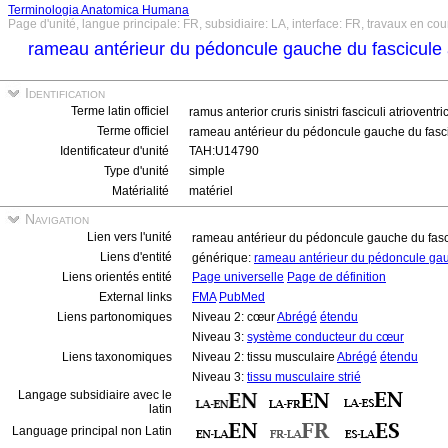
Terminologia Anatomica Humana
Page d'unité, langue principale: FR, subsidiaire: LA, interface: FR, travaux en cou
rameau antérieur du pédoncule gauche du fascicule a
Identification
Terme latin officiel
ramus anterior cruris sinistri fasciculi atrioventri
Terme officiel
rameau antérieur du pédoncule gauche du fascic
Identificateur d'unité
TAH:U14790
Type d'unité
simple
Matérialité
matériel
Navigation
Lien vers l'unité
rameau antérieur du pédoncule gauche du fasci
Liens d'entité
générique:
rameau antérieur du pédoncule gauc
Liens orientés entité
Page universelle
Page de définition
External links
FMA
PubMed
Liens partonomiques
Niveau 2: cœur
Abrégé
étendu
Niveau 3:
système conducteur du cœur
Liens taxonomiques
Niveau 2: tissu musculaire
Abrégé
étendu
Niveau 3:
tissu musculaire strié
Langage subsidiaire avec le
latin
Language principal non Latin