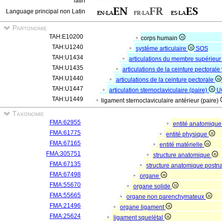
latin
Language principal non Latin
Partonomie
TAH:E10200
corps humain
TAH:U1240
système articulaire
SOS
TAH:U1434
articulations du membre supérieu
TAH:U1435
articulations de la ceinture pectorale
TAH:U1440
articulations de la ceinture pectorale
TAH:U1447
articulation sternoclaviculaire (paire)
U
TAH:U1449
ligament sternoclaviculaire antérieur (paire)
Taxonomie
FMA:62955
entité anatomiqu
FMA:61775
entité physique
FMA:67165
entité matérielle
FMA:305751
structure anatomique
FMA:67135
structure anatomique postn
FMA:67498
organe
FMA:55670
organe solide
FMA:55665
organe non parenchymateux
FMA:21496
organe ligament
FMA:25624
ligament squelétal