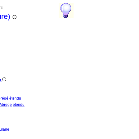
rs
ire)
ur
brégé
étendu
Abrégé
étendu
ulaire