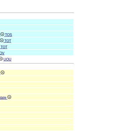
r
TOS
TOT
TOT
OV
UOU
e
atale