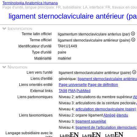
Terminologia Anatomica Humana
Page d'unité, langue principale: FR, subsidiaire: LA, interface: FR, travaux en cou
ligament sternoclaviculaire antérieur (pa
Identification
Terme latin officiel
ligamentum sternoclaviculare anterius (par)
Terme officiel
ligament sternoclaviculaire antérieur (paire)
Identificateur d'unité
TAH:U1449
Type d'unité
paire
Matérialité
matériel
Navigation
Lien vers l'unité
ligament sternoclaviculaire antérieur (paire)
Liens d'entité
générique:
ligament sternoclaviculaire antérie
Liens orientés entité
Page universelle
Page de définition
External links
TA98
FMA
PubMed
Liens partonomiques
Niveau 2: articulations du membre supérieur
A
Niveau 3: articulations de la ceinture pectorale
Niveau 4:
articulation sternoclaviculaire (paire)
Liens taxonomiques
Niveau 2: organe ligament
Abrégé
étendu
Niveau 3:
ligament squelétal
Niveau 4:
ligament de l'articulation sternoclavic
Langage subsidiaire avec le