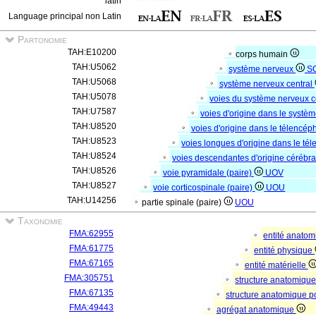
latin
Language principal non Latin
Partonomie
TAH:E10200
corps humain
TAH:U5062
système nerveux
S
TAH:U5068
système nerveux central
TAH:U5078
voies du système nerveux ce
TAH:U7587
voies d'origine dans le systèm
TAH:U8520
voies d'origine dans le télencép
TAH:U8523
voies longues d'origine dans le té
TAH:U8524
voies descendantes d'origine cérébra
TAH:U8526
voie pyramidale (paire)
UOV
TAH:U8527
voie corticospinale (paire)
UOU
TAH:U14256
partie spinale (paire)
UOU
Taxonomie
FMA:62955
entité anato
FMA:61775
entité physique
FMA:67165
entité matérielle
FMA:305751
structure anatomiqu
FMA:67135
structure anatomique p
FMA:49443
agrégat anatomique