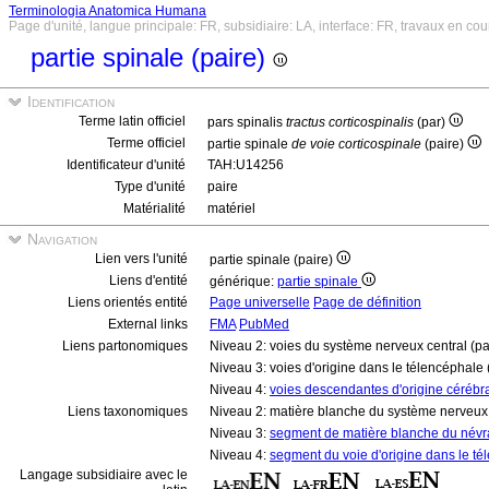
Terminologia Anatomica Humana
Page d'unité, langue principale: FR, subsidiaire: LA, interface: FR, travaux en cou
partie spinale (paire)
Identification
Terme latin officiel
pars spinalis
tractus corticospinalis
(par)
Terme officiel
partie spinale
de voie corticospinale
(paire)
Identificateur d'unité
TAH:U14256
Type d'unité
paire
Matérialité
matériel
Navigation
Lien vers l'unité
partie spinale (paire)
Liens d'entité
générique:
partie spinale
Liens orientés entité
Page universelle
Page de définition
External links
FMA
PubMed
Liens partonomiques
Niveau 2: voies du système nerveux central (pa
Niveau 3: voies d'origine dans le télencéphale 
Niveau 4:
voies descendantes d'origine cérébra
Liens taxonomiques
Niveau 2: matière blanche du système nerveux
Niveau 3:
segment de matière blanche du név
Niveau 4:
segment du voie d'origine dans le t
Langage subsidiaire avec le