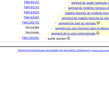
FMA:83115
agrégat de partie cardinale 
FMA:83143
agrégat du système nerveux c
FMA:83929
matière blanche du système nerv
FMA:83465
segment de matière blanche du né
FMA:256733
segment de voie du névraxe
TAH18489
segment du voie d'origine dans le télen
TAH18490
segment de la voie corticospinale
FMA:265592
partie spinale
FEDERATIVE INTERNATIONAL PROGRAMME FOR ANATOMICAL TERMINOLOGY
Creative Commons Attr