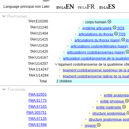
latin
Language principal non Latin
Partonomie
TAH:E10200
corps humain
TAH:U1240
système articulaire
SOS
TAH:U1404
articulations du thorax
TOS
TAH:U1415
articulations du thorax (paire)
in
TAH:U1416
articulations costovertébrales (paire)
TAH:U1420
articulations costotransverses (paire)
TAH:U14167
articulation costotransverse de la quatriè
TAH:U14207
ligament costotransverse de la quatrième côt
TAH:U14247
ligament costotransverse supérieur de la 
TAH:U14284
ligament costotransverse latéral de la qua
Total
2 children
Taxonomie
FMA:62955
entité anatomi
FMA:61775
entité physique
FMA:67165
entité matérielle
FMA:305751
structure anatomique
FMA:67135
structure anatomique pos
FMA:67498
organe