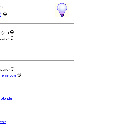
rs
e)
 (par)
paire)
(paire)
trième côte
u
étendu
erse