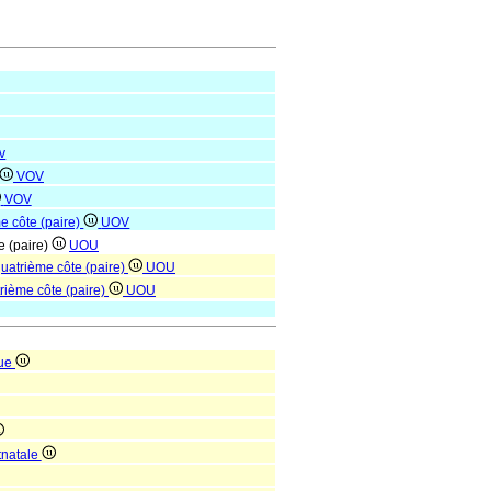
v
VOV
VOV
me côte (paire)
UOV
e (paire)
UOU
quatrième côte (paire)
UOU
trième côte (paire)
UOU
que
tnatale