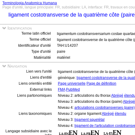
Terminologia Anatomica Humana
Page d'unité, langue principale: FR, subsidiaire: LA, interface: FR, travaux en cou
ligament costotransverse de la quatrième côte (pair
Identification
Terme latin officiel
ligamentum costotransversarium costae quartae
Terme officiel
ligament costotransverse de la quatrième côte (
Identificateur d'unité
TAH:U14207
Type d'unité
paire
Matérialité
matériel
Navigation
Lien vers l'unité
ligament costotransverse de la quatrième côte 
Liens d'entité
générique:
ligament costotransverse de la qua
Liens orientés entité
Page universelle
Page de définition
External links
FMA
PubMed
Liens partonomiques
Niveau 2: articulations du thorax
Abrégé
étend
Niveau 3: articulations du thorax (paire)
Abrégé
Niveau 4:
articulations costotransverses (paire)
Liens taxonomiques
Niveau 2: organe ligament
Abrégé
étendu
Niveau 3:
ligament squelétal
Niveau 4:
ligament de l'articulation costotransv
Langage subsidiaire avec le