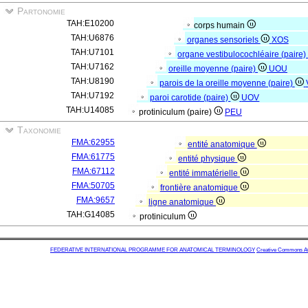
Partonomie
TAH:E10200
corps humain
TAH:U6876
organes sensoriels
XOS
TAH:U7101
organe vestibulocochléaire (paire
TAH:U7162
oreille moyenne (paire)
UOU
TAH:U8190
parois de la oreille moyenne (paire)
TAH:U7192
paroi carotide (paire)
UOV
TAH:U14085
protiniculum (paire)
PEU
Taxonomie
FMA:62955
entité anatomique
FMA:61775
entité physique
FMA:67112
entité immatérielle
FMA:50705
frontière anatomique
FMA:9657
ligne anatomique
TAH:G14085
protiniculum
FEDERATIVE INTERNATIONAL PROGRAMME FOR ANATOMICAL TERMINOLOGY
Creative Commons Attr