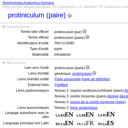
Terminologia Anatomica Humana
Page d'unité, langue principale: FR, subsidiaire: LA, interface: FR, travaux en cou
protiniculum (paire)
Identification
Terme latin officiel
protiniculum (par)
Terme officiel
protiniculum (paire)
Identificateur d'unité
TAH:U14085
Type d'unité
paire
Matérialité
immatériel
Navigation
Lien vers l'unité
protiniculum (paire)
Liens d'entité
générique:
protiniculum
Liens orientés entité
Page universelle
Page de définition
External links
PubMed
Liens partonomiques
Niveau 2: organe vestibulocochléaire (paire)
A
Niveau 3: oreille moyenne (paire)
Abrégé
éten
Niveau 4:
parois de la oreille moyenne (paire)
Liens taxonomiques
Niveau 2:
ligne anatomique
Langage subsidiaire avec le
latin
Language principal non Latin