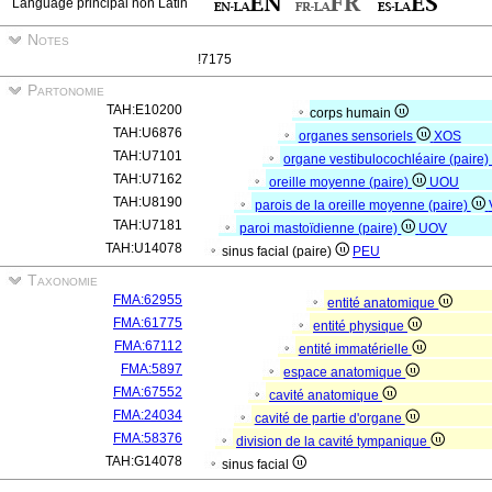
Language principal non Latin
Notes
!7175
Partonomie
TAH:E10200
corps humain
TAH:U6876
organes sensoriels
XOS
TAH:U7101
organe vestibulocochléaire (paire
TAH:U7162
oreille moyenne (paire)
UOU
TAH:U8190
parois de la oreille moyenne (paire)
TAH:U7181
paroi mastoïdienne (paire)
UOV
TAH:U14078
sinus facial (paire)
PEU
Taxonomie
FMA:62955
entité anatomique
FMA:61775
entité physique
FMA:67112
entité immatérielle
FMA:5897
espace anatomique
FMA:67552
cavité anatomique
FMA:24034
cavité de partie d'organe
FMA:58376
division de la cavité tympanique
TAH:G14078
sinus facial