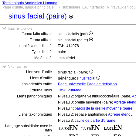
Terminologia Anatomica Humana
Page d'unité, langue principale: FR, subsidiaire: LA, interface: FR, travaux en cou
sinus facial (paire)
Identification
Terme latin officiel
sinus facialis (par)
Terme officiel
sinus facial (paire)
Identificateur d'unité
TAH:U14078
Type d'unité
paire
Matérialité
immatériel
Navigation
Lien vers l'unité
sinus facial (paire)
Liens d'entité
générique:
sinus facial
Liens orientés entité
Page universelle
Page de définition
External links
TA98
PubMed
Liens partonomiques
Niveau 2: organe vestibulocochléaire (paire)
A
Niveau 3: oreille moyenne (paire)
Abrégé
éten
Niveau 4:
parois de la oreille moyenne (paire)
Liens taxonomiques
Niveau 2: espace anatomique
Abrégé
étendu
Niveau 3:
cavité de partie d'organe
Langage subsidiaire avec le
latin