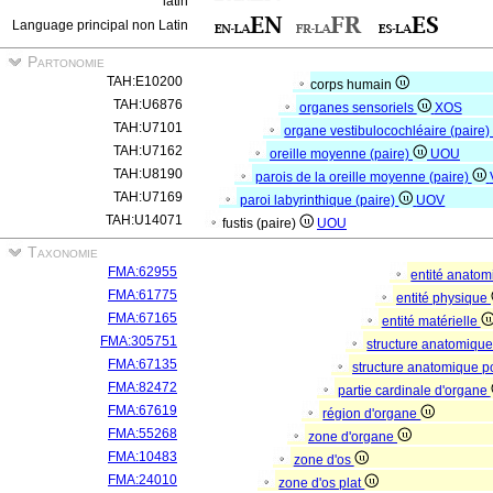
latin
Language principal non Latin
Partonomie
TAH:E10200
corps humain
TAH:U6876
organes sensoriels
XOS
TAH:U7101
organe vestibulocochléaire (paire
TAH:U7162
oreille moyenne (paire)
UOU
TAH:U8190
parois de la oreille moyenne (paire)
TAH:U7169
paroi labyrinthique (paire)
UOV
TAH:U14071
fustis (paire)
UOU
Taxonomie
FMA:62955
entité anato
FMA:61775
entité physique
FMA:67165
entité matérielle
FMA:305751
structure anatomiqu
FMA:67135
structure anatomique p
FMA:82472
partie cardinale d'organe
FMA:67619
région d'organe
FMA:55268
zone d'organe
FMA:10483
zone d'os
FMA:24010
zone d'os plat