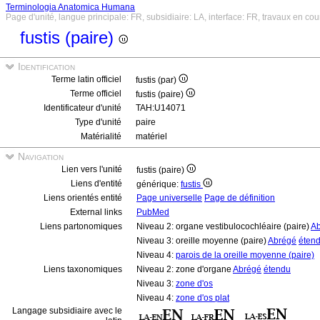
Terminologia Anatomica Humana
Page d'unité, langue principale: FR, subsidiaire: LA, interface: FR, travaux en cou
fustis (paire)
Identification
Terme latin officiel
fustis (par)
Terme officiel
fustis (paire)
Identificateur d'unité
TAH:U14071
Type d'unité
paire
Matérialité
matériel
Navigation
Lien vers l'unité
fustis (paire)
Liens d'entité
générique:
fustis
Liens orientés entité
Page universelle
Page de définition
External links
PubMed
Liens partonomiques
Niveau 2: organe vestibulocochléaire (paire)
A
Niveau 3: oreille moyenne (paire)
Abrégé
éten
Niveau 4:
parois de la oreille moyenne (paire)
Liens taxonomiques
Niveau 2: zone d'organe
Abrégé
étendu
Niveau 3:
zone d'os
Niveau 4:
zone d'os plat
Langage subsidiaire avec le