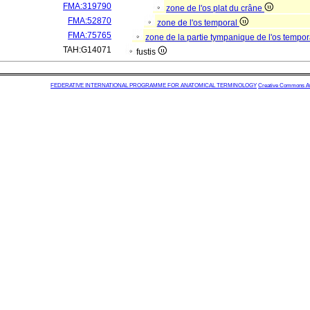
FMA:319790
zone de l'os plat du crâne
FMA:52870
zone de l'os temporal
FMA:75765
zone de la partie tympanique de l'os tempo
TAH:G14071
fustis
FEDERATIVE INTERNATIONAL PROGRAMME FOR ANATOMICAL TERMINOLOGY
Creative Commons Attr