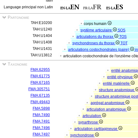
latin
Language principal non Latin
Partonomie
TAH:E10200
corps humain
TAH:U1240
système articulaire
SOS
TAH:U1404
articulations du thorax
TOS
TAH:U1408
synchondroses du thorax
TOT
TAH:U1431
articulations costochondrales (paire)
i
TAH:U13812
articulation costochondrale de l'onzième côt
Taxonomie
FMA:62955
entité anatomi
FMA:61775
entité physique
FMA:67165
entité matérielle
FMA:305751
structure anatomique
FMA:67135
structure anatomique pos
FMA:49443
agrégat anatomique
FMA:5898
articulation anatomique
FMA:7490
articulation
FMA:7491
synarthrose
FMA:7496
articulation cartilagineuse
FMA:7497
synchondrose