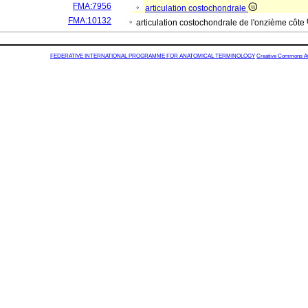
FMA:7956
articulation costochondrale
FMA:10132
articulation costochondrale de l'onzième côte
FEDERATIVE INTERNATIONAL PROGRAMME FOR ANATOMICAL TERMINOLOGY
Creative Commons Attr