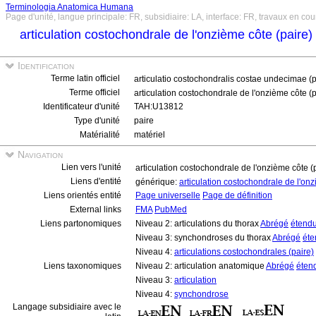
Terminologia Anatomica Humana
Page d'unité, langue principale: FR, subsidiaire: LA, interface: FR, travaux en cou
articulation costochondrale de l'onzième côte (paire)
Identification
Terme latin officiel
articulatio costochondralis costae undecimae (
Terme officiel
articulation costochondrale de l'onzième côte (
Identificateur d'unité
TAH:U13812
Type d'unité
paire
Matérialité
matériel
Navigation
Lien vers l'unité
articulation costochondrale de l'onzième côte (
Liens d'entité
générique:
articulation costochondrale de l'on
Liens orientés entité
Page universelle
Page de définition
External links
FMA
PubMed
Liens partonomiques
Niveau 2: articulations du thorax
Abrégé
étend
Niveau 3: synchondroses du thorax
Abrégé
éte
Niveau 4:
articulations costochondrales (paire)
Liens taxonomiques
Niveau 2: articulation anatomique
Abrégé
éten
Niveau 3:
articulation
Niveau 4:
synchondrose
Langage subsidiaire avec le