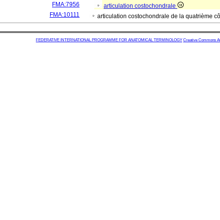
FMA:7956
articulation costochondrale
FMA:10111
articulation costochondrale de la quatrième c
FEDERATIVE INTERNATIONAL PROGRAMME FOR ANATOMICAL TERMINOLOGY
Creative Commons Attr