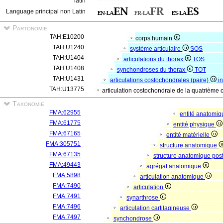
latin
Language principal non Latin
Partonomie
TAH:E10200
corps humain
TAH:U1240
système articulaire
SOS
TAH:U1404
articulations du thorax
TOS
TAH:U1408
synchondroses du thorax
TOT
TAH:U1431
articulations costochondrales (paire)
i
TAH:U13775
articulation costochondrale de la quatrième 
Taxonomie
FMA:62955
entité anatomi
FMA:61775
entité physique
FMA:67165
entité matérielle
FMA:305751
structure anatomique
FMA:67135
structure anatomique pos
FMA:49443
agrégat anatomique
FMA:5898
articulation anatomique
FMA:7490
articulation
FMA:7491
synarthrose
FMA:7496
articulation cartilagineuse
FMA:7497
synchondrose