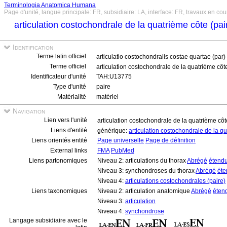
Terminologia Anatomica Humana
Page d'unité, langue principale: FR, subsidiaire: LA, interface: FR, travaux en cou
articulation costochondrale de la quatrième côte (pa
Identification
Terme latin officiel
articulatio costochondralis costae quartae (par)
Terme officiel
articulation costochondrale de la quatrième côt
Identificateur d'unité
TAH:U13775
Type d'unité
paire
Matérialité
matériel
Navigation
Lien vers l'unité
articulation costochondrale de la quatrième côt
Liens d'entité
générique:
articulation costochondrale de la q
Liens orientés entité
Page universelle
Page de définition
External links
FMA
PubMed
Liens partonomiques
Niveau 2: articulations du thorax
Abrégé
étend
Niveau 3: synchondroses du thorax
Abrégé
éte
Niveau 4:
articulations costochondrales (paire)
Liens taxonomiques
Niveau 2: articulation anatomique
Abrégé
éten
Niveau 3:
articulation
Niveau 4:
synchondrose
Langage subsidiaire avec le