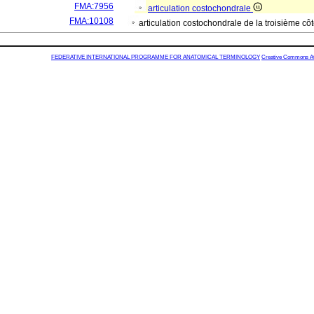
FMA:7956
articulation costochondrale
FMA:10108
articulation costochondrale de la troisième cô
FEDERATIVE INTERNATIONAL PROGRAMME FOR ANATOMICAL TERMINOLOGY
Creative Commons Attr