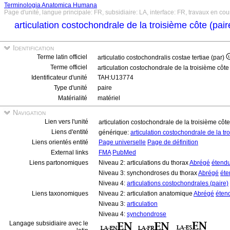
Terminologia Anatomica Humana
Page d'unité, langue principale: FR, subsidiaire: LA, interface: FR, travaux en cou
articulation costochondrale de la troisième côte (pai
Identification
Terme latin officiel
articulatio costochondralis costae tertiae (par)
Terme officiel
articulation costochondrale de la troisième côte
Identificateur d'unité
TAH:U13774
Type d'unité
paire
Matérialité
matériel
Navigation
Lien vers l'unité
articulation costochondrale de la troisième côte
Liens d'entité
générique:
articulation costochondrale de la t
Liens orientés entité
Page universelle
Page de définition
External links
FMA
PubMed
Liens partonomiques
Niveau 2: articulations du thorax
Abrégé
étend
Niveau 3: synchondroses du thorax
Abrégé
éte
Niveau 4:
articulations costochondrales (paire)
Liens taxonomiques
Niveau 2: articulation anatomique
Abrégé
éten
Niveau 3:
articulation
Niveau 4:
synchondrose
Langage subsidiaire avec le