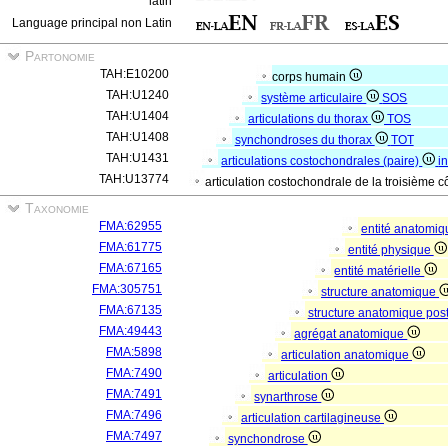
latin
Language principal non Latin
Partonomie
TAH:E10200
corps humain
TAH:U1240
système articulaire
SOS
TAH:U1404
articulations du thorax
TOS
TAH:U1408
synchondroses du thorax
TOT
TAH:U1431
articulations costochondrales (paire)
i
TAH:U13774
articulation costochondrale de la troisième c
Taxonomie
FMA:62955
entité anatomi
FMA:61775
entité physique
FMA:67165
entité matérielle
FMA:305751
structure anatomique
FMA:67135
structure anatomique pos
FMA:49443
agrégat anatomique
FMA:5898
articulation anatomique
FMA:7490
articulation
FMA:7491
synarthrose
FMA:7496
articulation cartilagineuse
FMA:7497
synchondrose