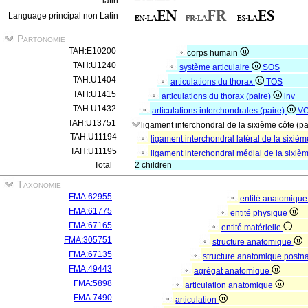
latin
Language principal non Latin
Partonomie
TAH:E10200
corps humain
TAH:U1240
système articulaire
SOS
TAH:U1404
articulations du thorax
TOS
TAH:U1415
articulations du thorax (paire)
inv
TAH:U1432
articulations interchondrales (paire)
V
TAH:U13751
ligament interchondral de la sixième côte (p
TAH:U11194
ligament interchondral latéral de la sixièm
TAH:U11195
ligament interchondral médial de la sixièm
Total
2 children
Taxonomie
FMA:62955
entité anatomiqu
FMA:61775
entité physique
FMA:67165
entité matérielle
FMA:305751
structure anatomique
FMA:67135
structure anatomique postn
FMA:49443
agrégat anatomique
FMA:5898
articulation anatomique
FMA:7490
articulation