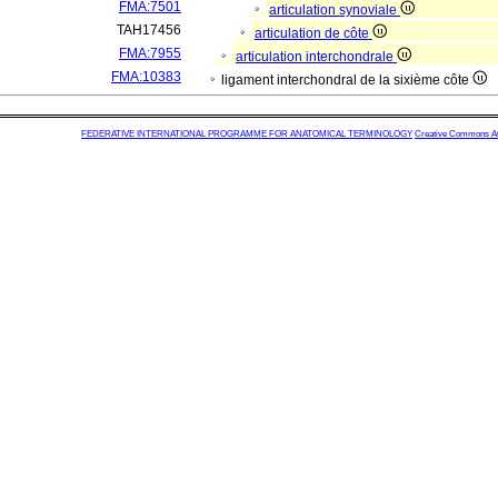
FMA:7501
articulation synoviale
TAH17456
articulation de côte
FMA:7955
articulation interchondrale
FMA:10383
ligament interchondral de la sixième côte
FEDERATIVE INTERNATIONAL PROGRAMME FOR ANATOMICAL TERMINOLOGY
Creative Commons Attr