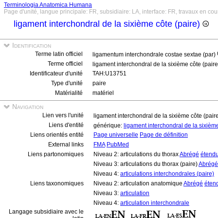
Terminologia Anatomica Humana
Page d'unité, langue principale: FR, subsidiaire: LA, interface: FR, travaux en cou
ligament interchondral de la sixième côte (paire)
Identification
Terme latin officiel
ligamentum interchondrale costae sextae (par)
Terme officiel
ligament interchondral de la sixième côte (pair
Identificateur d'unité
TAH:U13751
Type d'unité
paire
Matérialité
matériel
Navigation
Lien vers l'unité
ligament interchondral de la sixième côte (pair
Liens d'entité
générique:
ligament interchondral de la sixièm
Liens orientés entité
Page universelle
Page de définition
External links
FMA
PubMed
Liens partonomiques
Niveau 2: articulations du thorax
Abrégé
étend
Niveau 3: articulations du thorax (paire)
Abrégé
Niveau 4:
articulations interchondrales (paire)
Liens taxonomiques
Niveau 2: articulation anatomique
Abrégé
éten
Niveau 3:
articulation
Niveau 4:
articulation interchondrale
Langage subsidiaire avec le