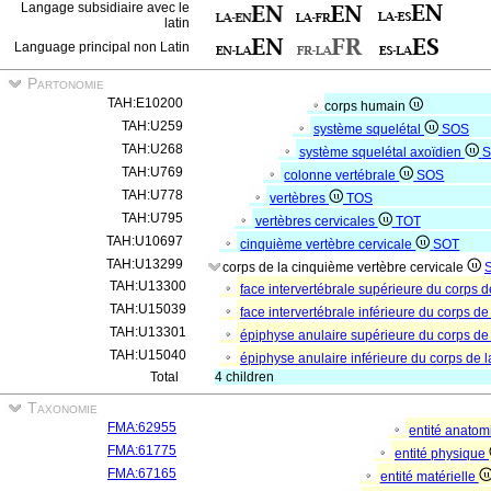
Langage subsidiaire avec le
latin
Language principal non Latin
Partonomie
TAH:E10200
corps humain
TAH:U259
système squelétal
SOS
TAH:U268
système squelétal axoïdien
S
TAH:U769
colonne vertébrale
SOS
TAH:U778
vertèbres
TOS
TAH:U795
vertèbres cervicales
TOT
TAH:U10697
cinquième vertèbre cervicale
SOT
TAH:U13299
corps de la cinquième vertèbre cervicale
TAH:U13300
face intervertébrale supérieure du corps 
TAH:U15039
face intervertébrale inférieure du corps d
TAH:U13301
épiphyse anulaire supérieure du corps de
TAH:U15040
épiphyse anulaire inférieure du corps de 
Total
4 children
Taxonomie
FMA:62955
entité anato
FMA:61775
entité physique
FMA:67165
entité matérielle