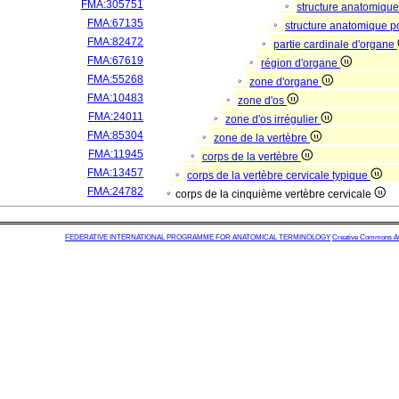
FMA:305751
structure anatomiqu
FMA:67135
structure anatomique p
FMA:82472
partie cardinale d'organe
FMA:67619
région d'organe
FMA:55268
zone d'organe
FMA:10483
zone d'os
FMA:24011
zone d'os irrégulier
FMA:85304
zone de la vertèbre
FMA:11945
corps de la vertèbre
FMA:13457
corps de la vertèbre cervicale typique
FMA:24782
corps de la cinquième vertèbre cervicale
FEDERATIVE INTERNATIONAL PROGRAMME FOR ANATOMICAL TERMINOLOGY
Creative Commons Attr