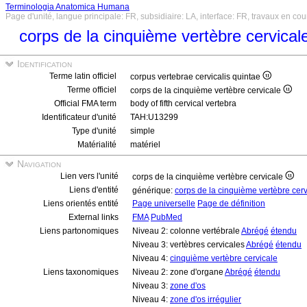
Terminologia Anatomica Humana
Page d'unité, langue principale: FR, subsidiaire: LA, interface: FR, travaux en cou
corps de la cinquième vertèbre cervica
Identification
Terme latin officiel
corpus vertebrae cervicalis quintae
Terme officiel
corps de la cinquième vertèbre cervicale
Official FMA term
body of fifth cervical vertebra
Identificateur d'unité
TAH:U13299
Type d'unité
simple
Matérialité
matériel
Navigation
Lien vers l'unité
corps de la cinquième vertèbre cervicale
Liens d'entité
générique:
corps de la cinquième vertèbre cer
Liens orientés entité
Page universelle
Page de définition
External links
FMA
PubMed
Liens partonomiques
Niveau 2: colonne vertébrale
Abrégé
étendu
Niveau 3: vertèbres cervicales
Abrégé
étendu
Niveau 4:
cinquième vertèbre cervicale
Liens taxonomiques
Niveau 2: zone d'organe
Abrégé
étendu
Niveau 3:
zone d'os
Niveau 4:
zone d'os irrégulier