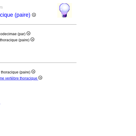
rs
cique (paire)
duodecimae (par)
 thoracique (paire)
 thoracique (paire)
ème vertèbre thoracique
u