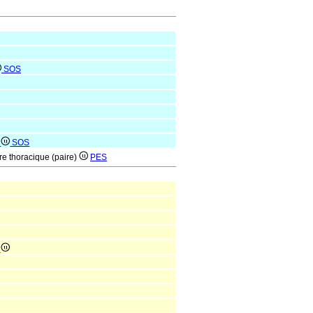
SOS
e
SOS
re thoracique (paire)
PES
e