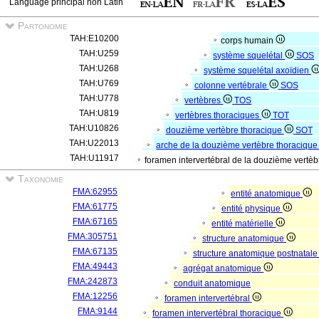
Language principal non Latin
Partonomie
TAH:E10200
corps humain
TAH:U259
système squelétal
SOS
TAH:U268
système squelétal axoïdien
TAH:U769
colonne vertébrale
SOS
TAH:U778
vertèbres
TOS
TAH:U819
vertèbres thoraciques
TOT
TAH:U10826
douzième vertèbre thoracique
SOT
TAH:U22013
arche de la douzième vertèbre thoraciqu
TAH:U11917
foramen intervertébral de la douzième vertèb
Taxonomie
FMA:62955
entité anatomique
FMA:61775
entité physique
FMA:67165
entité matérielle
FMA:305751
structure anatomique
FMA:67135
structure anatomique postnatal
FMA:49443
agrégat anatomique
FMA:242873
conduit anatomique
FMA:12256
foramen intervertébral
FMA:9144
foramen intervertébral thoracique