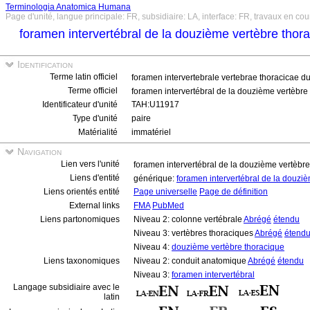
Terminologia Anatomica Humana
Page d'unité, langue principale: FR, subsidiaire: LA, interface: FR, travaux en cou
foramen intervertébral de la douzième vertèbre thora
Identification
Terme latin officiel
foramen intervertebrale vertebrae thoracicae 
Terme officiel
foramen intervertébral de la douzième vertèbre
Identificateur d'unité
TAH:U11917
Type d'unité
paire
Matérialité
immatériel
Navigation
Lien vers l'unité
foramen intervertébral de la douzième vertèbre
Liens d'entité
générique:
foramen intervertébral de la douzi
Liens orientés entité
Page universelle
Page de définition
External links
FMA
PubMed
Liens partonomiques
Niveau 2: colonne vertébrale
Abrégé
étendu
Niveau 3: vertèbres thoraciques
Abrégé
étend
Niveau 4:
douzième vertèbre thoracique
Liens taxonomiques
Niveau 2: conduit anatomique
Abrégé
étendu
Niveau 3:
foramen intervertébral
Langage subsidiaire avec le
latin