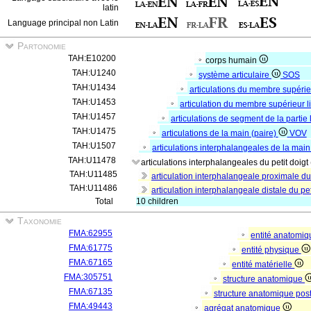
latin
Language principal non Latin
Partonomie
TAH:E10200
corps humain
TAH:U1240
système articulaire
SOS
TAH:U1434
articulations du membre supéri
TAH:U1453
articulation du membre supérieur l
TAH:U1457
articulations de segment de la partie
TAH:U1475
articulations de la main (paire)
VOV
TAH:U1507
articulations interphalangeales de la main
TAH:U11478
articulations interphalangeales du petit doigt
TAH:U11485
articulation interphalangeale proximale du 
TAH:U11486
articulation interphalangeale distale du pet
Total
10 children
Taxonomie
FMA:62955
entité anatomi
FMA:61775
entité physique
FMA:67165
entité matérielle
FMA:305751
structure anatomique
FMA:67135
structure anatomique pos
FMA:49443
agrégat anatomique