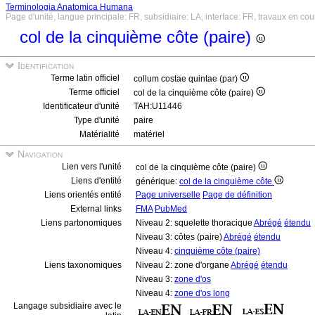
Terminologia Anatomica Humana
Page d'unité, langue principale: FR, subsidiaire: LA, interface: FR, travaux en cou
col de la cinquième côte (paire)
Identification
Terme latin officiel
collum costae quintae (par)
Terme officiel
col de la cinquième côte (paire)
Identificateur d'unité
TAH:U11446
Type d'unité
paire
Matérialité
matériel
Navigation
Lien vers l'unité
col de la cinquième côte (paire)
Liens d'entité
générique:
col de la cinquième côte
Liens orientés entité
Page universelle
Page de définition
External links
FMA
PubMed
Liens partonomiques
Niveau 2: squelette thoracique
Abrégé
étendu
Niveau 3: côtes (paire)
Abrégé
étendu
Niveau 4:
cinquième côte (paire)
Liens taxonomiques
Niveau 2: zone d'organe
Abrégé
étendu
Niveau 3:
zone d'os
Niveau 4:
zone d'os long
Langage subsidiaire avec le