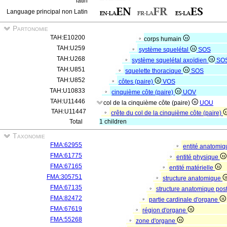
latin
Language principal non Latin
Partonomie
TAH:E10200
corps humain
TAH:U259
système squelétal
SOS
TAH:U268
système squelétal axoïdien
SO
TAH:U851
squelette thoracique
SOS
TAH:U852
côtes (paire)
VOS
TAH:U10833
cinquième côte (paire)
UOV
TAH:U11446
col de la cinquième côte (paire)
UOU
TAH:U11447
crête du col de la cinquième côte (paire)
Total
1 children
Taxonomie
FMA:62955
entité anatomi
FMA:61775
entité physique
FMA:67165
entité matérielle
FMA:305751
structure anatomique
FMA:67135
structure anatomique pos
FMA:82472
partie cardinale d'organe
FMA:67619
région d'organe
FMA:55268
zone d'organe