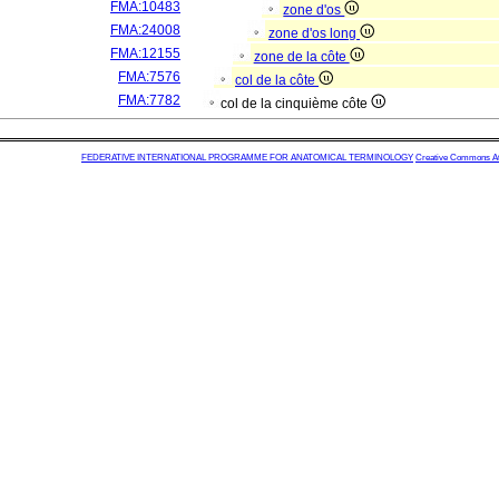
FMA:10483
zone d'os
FMA:24008
zone d'os long
FMA:12155
zone de la côte
FMA:7576
col de la côte
FMA:7782
col de la cinquième côte
FEDERATIVE INTERNATIONAL PROGRAMME FOR ANATOMICAL TERMINOLOGY
Creative Commons Attr